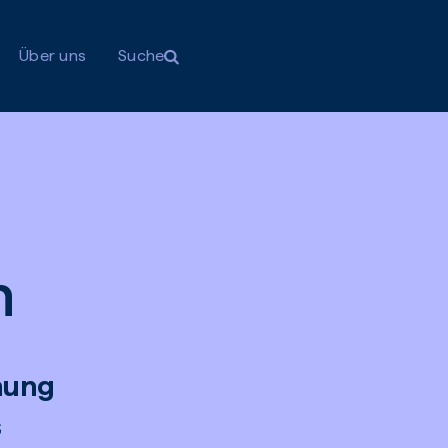
Über uns
Suche
n
chung
s