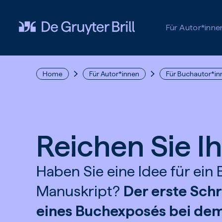
Zum Hauptinhalt springen
Für Autor*inne
Home
Für Autor*innen
Für Buchautor*in
Reichen Sie I
Haben Sie eine Idee für ein
Manuskript?
Der erste Schri
eines Buchexposés bei dem