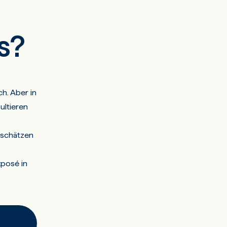
s?
h. Aber in
ultieren
d schätzen
xposé in