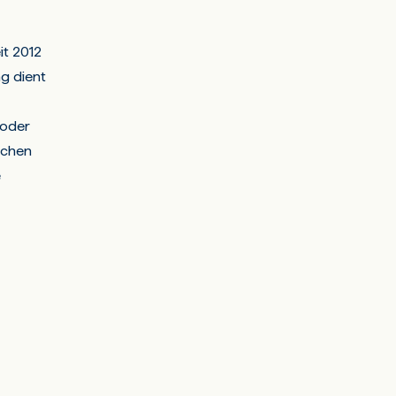
it 2012
ng dient
 oder
ichen
e