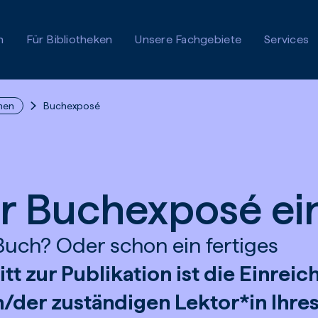
n
Für Bibliotheken
Unsere Fachgebiete
Services
nen
Buchexposé
hr Buchexposé ei
 Buch? Oder schon ein fertiges
tt zur Publikation ist die Einrei
/der zuständigen Lektor*in Ihre