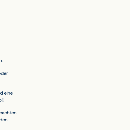
n.
oder
d eine
ll.
beachten
den.