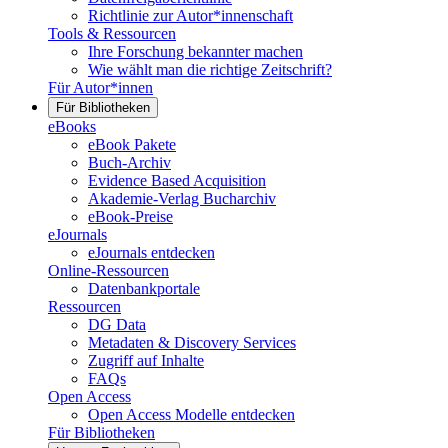
Richtlinie zur Autor*innenschaft
Tools & Ressourcen
Ihre Forschung bekannter machen
Wie wählt man die richtige Zeitschrift?
Für Autor*innen
Für Bibliotheken
eBooks
eBook Pakete
Buch-Archiv
Evidence Based Acquisition
Akademie-Verlag Bucharchiv
eBook-Preise
eJournals
eJournals entdecken
Online-Ressourcen
Datenbankportale
Ressourcen
DG Data
Metadaten & Discovery Services
Zugriff auf Inhalte
FAQs
Open Access
Open Access Modelle entdecken
Für Bibliotheken