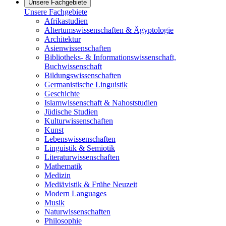
Unsere Fachgebiete
Unsere Fachgebiete
Afrikastudien
Altertumswissenschaften & Ägyptologie
Architektur
Asienwissenschaften
Bibliotheks- & Informationswissenschaft,
Buchwissenschaft
Bildungswissenschaften
Germanistische Linguistik
Geschichte
Islamwissenschaft & Nahoststudien
Jüdische Studien
Kulturwissenschaften
Kunst
Lebenswissenschaften
Linguistik & Semiotik
Literaturwissenschaften
Mathematik
Medizin
Mediävistik & Frühe Neuzeit
Modern Languages
Musik
Naturwissenschaften
Philosophie