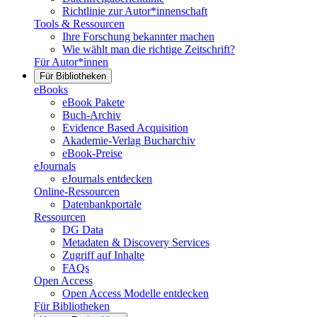
Richtlinie zur Autor*innenschaft
Tools & Ressourcen
Ihre Forschung bekannter machen
Wie wählt man die richtige Zeitschrift?
Für Autor*innen
Für Bibliotheken
eBooks
eBook Pakete
Buch-Archiv
Evidence Based Acquisition
Akademie-Verlag Bucharchiv
eBook-Preise
eJournals
eJournals entdecken
Online-Ressourcen
Datenbankportale
Ressourcen
DG Data
Metadaten & Discovery Services
Zugriff auf Inhalte
FAQs
Open Access
Open Access Modelle entdecken
Für Bibliotheken