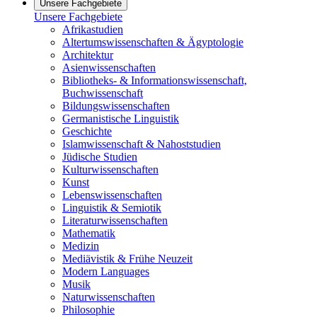
Unsere Fachgebiete
Unsere Fachgebiete
Afrikastudien
Altertumswissenschaften & Ägyptologie
Architektur
Asienwissenschaften
Bibliotheks- & Informationswissenschaft,
Buchwissenschaft
Bildungswissenschaften
Germanistische Linguistik
Geschichte
Islamwissenschaft & Nahoststudien
Jüdische Studien
Kulturwissenschaften
Kunst
Lebenswissenschaften
Linguistik & Semiotik
Literaturwissenschaften
Mathematik
Medizin
Mediävistik & Frühe Neuzeit
Modern Languages
Musik
Naturwissenschaften
Philosophie