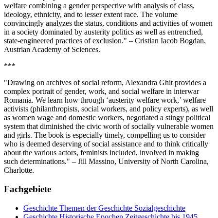
welfare combining a gender perspective with analysis of class,
ideology, ethnicity, and to lesser extent race. The volume
convincingly analyzes the status, conditions and activities of women
in a society dominated by austerity politics as well as entrenched,
state-engineered practices of exclusion." – Cristian Iacob Bogdan,
Austrian Academy of Sciences.
***
"Drawing on archives of social reform, Alexandra Ghit provides a
complex portrait of gender, work, and social welfare in interwar
Romania. We learn how through ‘austerity welfare work,’ welfare
activists (philanthropists, social workers, and policy experts), as well
as women wage and domestic workers, negotiated a stingy political
system that diminished the civic worth of socially vulnerable women
and girls. The book is especially timely, compelling us to consider
who is deemed deserving of social assistance and to think critically
about the various actors, feminists included, involved in making
such determinations." – Jill Massino, University of North Carolina,
Charlotte.
Fachgebiete
Geschichte
Themen der Geschichte
Sozialgeschichte
Geschichte
Historische Epochen
Zeitgeschichte bis 1945