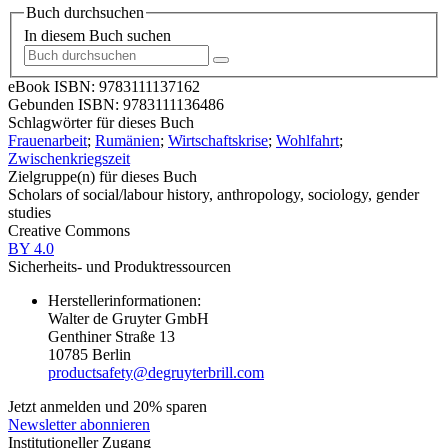
Buch durchsuchen
In diesem Buch suchen
eBook ISBN:
9783111137162
Gebunden ISBN:
9783111136486
Schlagwörter für dieses Buch
Frauenarbeit
;
Rumänien
;
Wirtschaftskrise
;
Wohlfahrt
;
Zwischenkriegszeit
Zielgruppe(n) für dieses Buch
Scholars of social/labour history, anthropology, sociology, gender
studies
Creative Commons
BY 4.0
Sicherheits- und Produktressourcen
Herstellerinformationen:
Walter de Gruyter GmbH
Genthiner Straße 13
10785 Berlin
productsafety@degruyterbrill.com
Jetzt anmelden und 20% sparen
Newsletter abonnieren
Institutioneller Zugang