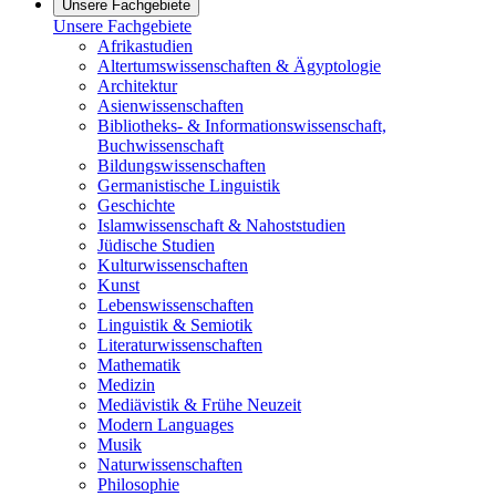
Unsere Fachgebiete
Unsere Fachgebiete
Afrikastudien
Altertumswissenschaften & Ägyptologie
Architektur
Asienwissenschaften
Bibliotheks- & Informationswissenschaft,
Buchwissenschaft
Bildungswissenschaften
Germanistische Linguistik
Geschichte
Islamwissenschaft & Nahoststudien
Jüdische Studien
Kulturwissenschaften
Kunst
Lebenswissenschaften
Linguistik & Semiotik
Literaturwissenschaften
Mathematik
Medizin
Mediävistik & Frühe Neuzeit
Modern Languages
Musik
Naturwissenschaften
Philosophie