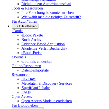
Richtlinie zur Autor*innenschaft
Tools & Ressourcen
Ihre Forschung bekannter machen
Wie wählt man die richtige Zeitschrift?
Für Autor*innen
Für Bibliotheken
eBooks
eBook Pakete
Buch-Archiv
Evidence Based Acquisition
Akademie-Verlag Bucharchiv
eBook-Preise
eJournals
eJournals entdecken
Online-Ressourcen
Datenbankportale
Ressourcen
DG Data
Metadaten & Discovery Services
Zugriff auf Inhalte
FAQs
Open Access
Open Access Modelle entdecken
Für Bibliotheken