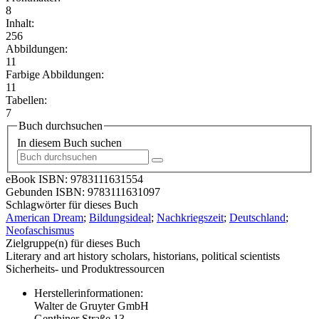
8
Inhalt:
256
Abbildungen:
11
Farbige Abbildungen:
11
Tabellen:
7
Buch durchsuchen
In diesem Buch suchen
eBook ISBN:
9783111631554
Gebunden ISBN:
9783111631097
Schlagwörter für dieses Buch
American Dream
;
Bildungsideal
;
Nachkriegszeit
;
Deutschland
;
Neofaschismus
Zielgruppe(n) für dieses Buch
Literary and art history scholars, historians, political scientists
Sicherheits- und Produktressourcen
Herstellerinformationen:
Walter de Gruyter GmbH
Genthiner Straße 13