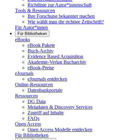
Richtlinie zur Autor*innenschaft
Tools & Ressourcen
Ihre Forschung bekannter machen
Wie wählt man die richtige Zeitschrift?
Für Autor*innen
Für Bibliotheken
eBooks
eBook Pakete
Buch-Archiv
Evidence Based Acquisition
Akademie-Verlag Bucharchiv
eBook-Preise
eJournals
eJournals entdecken
Online-Ressourcen
Datenbankportale
Ressourcen
DG Data
Metadaten & Discovery Services
Zugriff auf Inhalte
FAQs
Open Access
Open Access Modelle entdecken
Für Bibliotheken