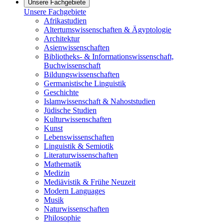
Unsere Fachgebiete
Unsere Fachgebiete
Afrikastudien
Altertumswissenschaften & Ägyptologie
Architektur
Asienwissenschaften
Bibliotheks- & Informationswissenschaft,
Buchwissenschaft
Bildungswissenschaften
Germanistische Linguistik
Geschichte
Islamwissenschaft & Nahoststudien
Jüdische Studien
Kulturwissenschaften
Kunst
Lebenswissenschaften
Linguistik & Semiotik
Literaturwissenschaften
Mathematik
Medizin
Mediävistik & Frühe Neuzeit
Modern Languages
Musik
Naturwissenschaften
Philosophie