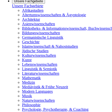
Unsere Fachgebiete
Unsere Fachgebiete
Afrikastudien
Altertumswissenschaften & Ägyptologie
Architektur
Asienwissenschaften
Bibliotheks- & Informationswissenschaft, Buchwissensch
Bildungswissenschaften
Germanistische Linguistik
Geschichte
Islamwissenschaft & Nahoststudien
Jüdische Studien
Kulturwissenschaften
Kunst
Lebenswissenschaften
Linguistik & Semiotik
Literaturwissenschaften
Mathematik
Medizin
Mediävistik & Frühe Neuzeit
Modern Languages
Musik
Naturwissenschaften
Philosophie
Psychologie, Psychotherapie, & Coaching