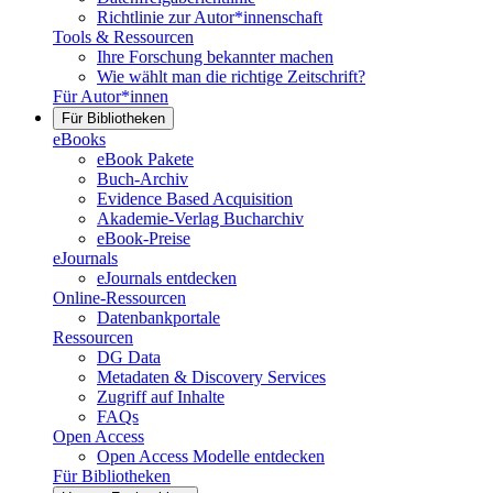
Richtlinie zur Autor*innenschaft
Tools & Ressourcen
Ihre Forschung bekannter machen
Wie wählt man die richtige Zeitschrift?
Für Autor*innen
Für Bibliotheken
eBooks
eBook Pakete
Buch-Archiv
Evidence Based Acquisition
Akademie-Verlag Bucharchiv
eBook-Preise
eJournals
eJournals entdecken
Online-Ressourcen
Datenbankportale
Ressourcen
DG Data
Metadaten & Discovery Services
Zugriff auf Inhalte
FAQs
Open Access
Open Access Modelle entdecken
Für Bibliotheken