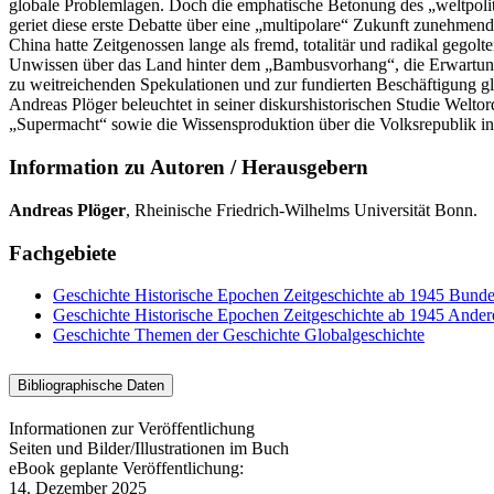
globale Problemlagen. Doch die emphatische Betonung des „weltpolit
geriet diese erste Debatte über eine „multipolare“ Zukunft zunehmen
China hatte Zeitgenossen lange als fremd, totalitär und radikal gego
Unwissen über das Land hinter dem „Bambusvorhang“, die Erwartung
zu weitreichenden Spekulationen und zur fundierten Beschäftigung g
Andreas Plöger beleuchtet in seiner diskurshistorischen Studie Welto
„Supermacht“ sowie die Wissensproduktion über die Volksrepublik in
Information zu Autoren / Herausgebern
Andreas Plöger
, Rheinische Friedrich-Wilhelms Universität Bonn.
Fachgebiete
Geschichte
Historische Epochen
Zeitgeschichte ab 1945
Bunde
Geschichte
Historische Epochen
Zeitgeschichte ab 1945
Ander
Geschichte
Themen der Geschichte
Globalgeschichte
Bibliographische Daten
Informationen zur Veröffentlichung
Seiten und Bilder/Illustrationen im Buch
eBook geplante Veröffentlichung:
14. Dezember 2025