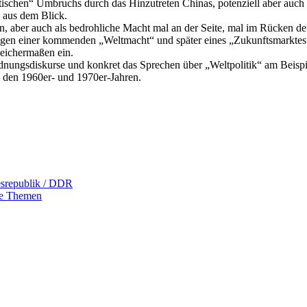
ischen“ Umbruchs durch das Hinzutreten Chinas, potenziell aber auch
d aus dem Blick.
lten, aber auch als bedrohliche Macht mal an der Seite, mal im Rücken 
en einer kommenden „Weltmacht“ und später eines „Zukunftsmarktes“ 
leichermaßen ein.
rdnungsdiskurse und konkret das Sprechen über „Weltpolitik“ am Beispie
 den 1960er- und 1970er-Jahren.
srepublik / DDR
e Themen