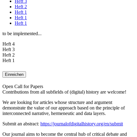
Heft 3
Heft 2
Heft 1
Heft 1
Heft 1
to be implemented...
Heft 4
Heft 3
Heft 2
Heft 1
Einreichen
Open Call for Papers
Contributions from all subfields of (digital) history are welcome!
We are looking for articles whose structure and argument
demonstrate the value of our approach based on the principle of
interconnected narrative, hermeneutic and data layers.
Submit an abstract:
https://journalofdigitalhistory.org/en/submit
Our journal aims to become the central hub of critical debate and