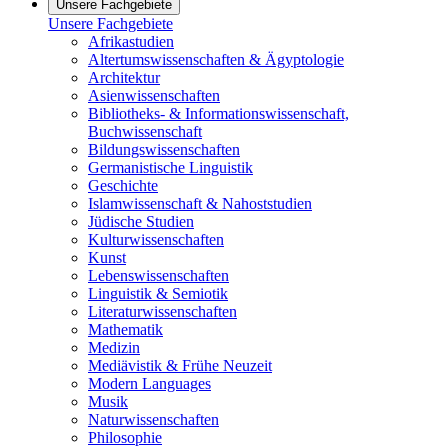
Unsere Fachgebiete
Unsere Fachgebiete
Afrikastudien
Altertumswissenschaften & Ägyptologie
Architektur
Asienwissenschaften
Bibliotheks- & Informationswissenschaft,
Buchwissenschaft
Bildungswissenschaften
Germanistische Linguistik
Geschichte
Islamwissenschaft & Nahoststudien
Jüdische Studien
Kulturwissenschaften
Kunst
Lebenswissenschaften
Linguistik & Semiotik
Literaturwissenschaften
Mathematik
Medizin
Mediävistik & Frühe Neuzeit
Modern Languages
Musik
Naturwissenschaften
Philosophie