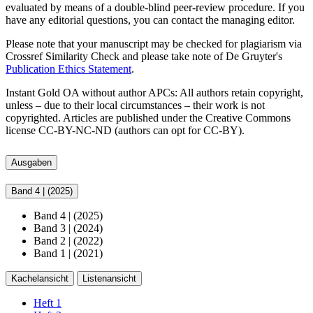
evaluated by means of a double-blind peer-review procedure. If you
have any editorial questions, you can contact the managing editor.
Please note that your manuscript may be checked for plagiarism via
Crossref Similarity Check and please take note of De Gruyter's
Publication Ethics Statement
.
Instant Gold OA without author APCs: All authors retain copyright,
unless – due to their local circumstances – their work is not
copyrighted. Articles are published under the Creative Commons
license CC-BY-NC-ND (authors can opt for CC-BY).
Ausgaben
Band 4
|
(2025)
Band 4
|
(2025)
Band 3
|
(2024)
Band 2
|
(2022)
Band 1
|
(2021)
Kachelansicht
Listenansicht
Heft 1