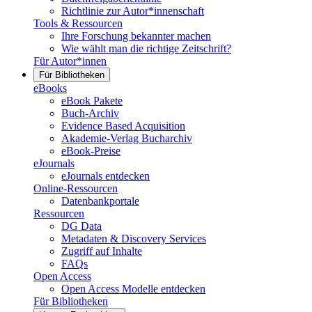
Richtlinie zur Autor*innenschaft
Tools & Ressourcen
Ihre Forschung bekannter machen
Wie wählt man die richtige Zeitschrift?
Für Autor*innen
Für Bibliotheken
eBooks
eBook Pakete
Buch-Archiv
Evidence Based Acquisition
Akademie-Verlag Bucharchiv
eBook-Preise
eJournals
eJournals entdecken
Online-Ressourcen
Datenbankportale
Ressourcen
DG Data
Metadaten & Discovery Services
Zugriff auf Inhalte
FAQs
Open Access
Open Access Modelle entdecken
Für Bibliotheken