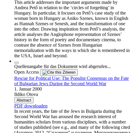
This article addresses the important arguments made by
Andrea Pető in relation to the ‘circles of forgetting’ in
Hungary. In particular, it focuses on Pető’s case study of the
woman born in Hungary as Aniko Szenes, known in English
as Hannah Szenes or Senesh, and the transformation of one
into the other. Drawing inspiration from Pető’s analysis, the
article analyses the Anglophone representation of Szenes’
history in the form of poetry and documentary cinema, to
contrast the absence of Szenes from Hungarian
memorialization with the ways in which she is remembered in
the USA, Israel and beyond.
Quellenangabe für das Dokument wird abgerufen...
Open Access
Zitieren
Rescue for Political Use: The Populist Consensus on the Fate
of Bulgarian Jews During the Second World War
1. Januar 2000
Ildiko Otova
Abstract
PDF downloaden
In recent years, the fate of the Jews in Bulgaria during the
Second World War has aroused the research interest of
humanities scholars from various disciplines, with a number
of studies published (see e.g., and many of the following cited
(Avramov 2012. “Спасение” и падение. Микроикономика