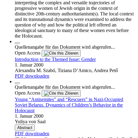
interpreting the complex and versatile trajectories of
progressive women of Jewish origin in the context of
distinctive 20th-century authoritarianism(s). The local context
and its transnational dynamics were examined to address the
question of why and how the political left offered an
ideological sanctuary to many of these women even before
the Holocaust.
Quellenangabe für das Dokument wird abgerufen...
Open Access
Zitieren
Introduction to the Themed Issue: Gender
1. Januar 2000
Alexandra M. Szabó, Tiziana D’Amico, Andrea Pető
PDF downloaden
Quellenangabe für das Dokument wird abgerufen...
Open Access
Zitieren
Young “Antisemites” and “Rescuers” in Nazi-Occupied
Soviet Belarus. Dynamics of Children’s Behavior in the
Holocaust
1. Januar 2000
Yuliya von Saal
Abstract
PDF downloaden