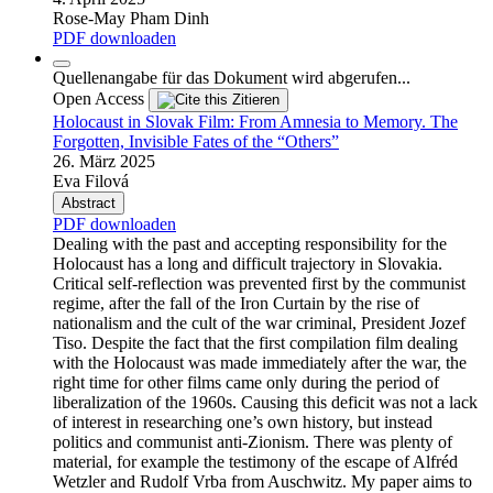
Rose-May Pham Dinh
PDF downloaden
Quellenangabe für das Dokument wird abgerufen...
Open Access
Zitieren
Holocaust in Slovak Film: From Amnesia to Memory. The
Forgotten, Invisible Fates of the “Others”
26. März 2025
Eva Filová
Abstract
PDF downloaden
Dealing with the past and accepting responsibility for the
Holocaust has a long and difficult trajectory in Slovakia.
Critical self-reflection was prevented first by the communist
regime, after the fall of the Iron Curtain by the rise of
nationalism and the cult of the war criminal, President Jozef
Tiso. Despite the fact that the first compilation film dealing
with the Holocaust was made immediately after the war, the
right time for other films came only during the period of
liberalization of the 1960s. Causing this deficit was not a lack
of interest in researching one’s own history, but instead
politics and communist anti-Zionism. There was plenty of
material, for example the testimony of the escape of Alfréd
Wetzler and Rudolf Vrba from Auschwitz. My paper aims to