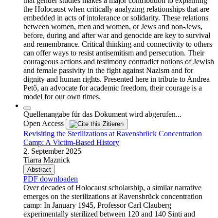
that gender studies makes a major contribution to explaining
the Holocaust when critically analyzing relationships that are
embedded in acts of intolerance or solidarity. These relations
between women, men and women, or Jews and non-Jews,
before, during and after war and genocide are key to survival
and remembrance. Critical thinking and connectivity to others
can offer ways to resist antisemitism and persecution. Their
courageous actions and testimony contradict notions of Jewish
and female passivity in the fight against Nazism and for
dignity and human rights. Presented here in tribute to Andrea
Pető, an advocate for academic freedom, their courage is a
model for our own times.
Quellenangabe für das Dokument wird abgerufen...
Open Access
Zitieren
Revisiting the Sterilizations at Ravensbrück Concentration
Camp: A Victim-Based History
2. September 2025
Tiarra Maznick
Abstract
PDF downloaden
Over decades of Holocaust scholarship, a similar narrative
emerges on the sterilizations at Ravensbrück concentration
camp: In January 1945, Professor Carl Clauberg
experimentally sterilized between 120 and 140 Sinti and