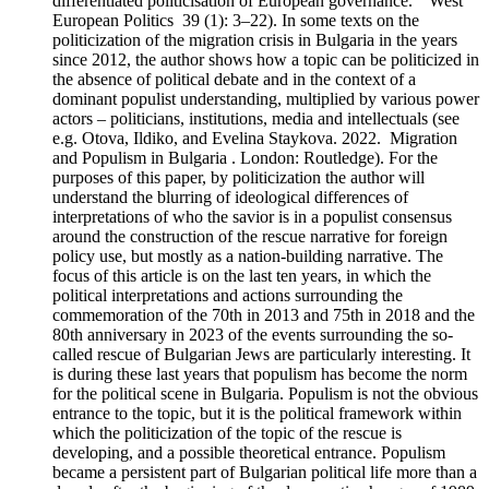
differentiated politicisation of European governance.” West
European Politics 39 (1): 3–22). In some texts on the
politicization of the migration crisis in Bulgaria in the years
since 2012, the author shows how a topic can be politicized in
the absence of political debate and in the context of a
dominant populist understanding, multiplied by various power
actors – politicians, institutions, media and intellectuals (see
e.g. Otova, Ildiko, and Evelina Staykova. 2022. Migration
and Populism in Bulgaria . London: Routledge). For the
purposes of this paper, by politicization the author will
understand the blurring of ideological differences of
interpretations of who the savior is in a populist consensus
around the construction of the rescue narrative for foreign
policy use, but mostly as a nation-building narrative. The
focus of this article is on the last ten years, in which the
political interpretations and actions surrounding the
commemoration of the 70th in 2013 and 75th in 2018 and the
80th anniversary in 2023 of the events surrounding the so-
called rescue of Bulgarian Jews are particularly interesting. It
is during these last years that populism has become the norm
for the political scene in Bulgaria. Populism is not the obvious
entrance to the topic, but it is the political framework within
which the politicization of the topic of the rescue is
developing, and a possible theoretical entrance. Populism
became a persistent part of Bulgarian political life more than a