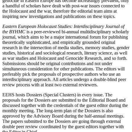
genocide in Eastern Europe has become increasingly prevalent, only
a handful of scholars have dealt with post-war issues connected to
the Holocaust and the war, therefore the editorial team aims at
inspiring new investigations and publications on these topics.
Eastern European Holocaust Studies: Interdisciplinary Journal of
the BYHMC
is a peer-reviewed bi-annual multidisciplinary scholarly
journal, which aims to be a major international forum for publishing
theoretically sophisticated, and empirically grounded original
research in the intersection of media studies, memory studies, gender
studies, historical and sociological research, literary science, as well
as war studies and Holocaust and Genocide Research, and so forth.
Submissions should be original contributions and not under
simultaneous consideration for other publications. The editors will
preferably pick the proposals of prospective authors who use an
interdisciplinary approach. All articles undergo a double-blind peer
review process with at least two external reviewers.
EEHS hosts Dossiers (Special Clusters) in every issue. The
proposals for the Dossiers are submitted to the Editorial Board and
discussed together with the credentials of the guest editor during the
monthly meeting. The long-term plan of the Dossiers is also
approved by the Advisory Board during the half-annual meetings.
The papers submitted to the Dossiers are going through external
double peer review coordinated by the guest editors together with
the Editor in Chief.