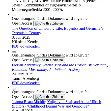
survived: Yugoslav Jews on the Holocaust 1–5 (Federation of
Jewish Communities of Yugoslavia/Serbia &
Montenegro/Serbia 2001–2009).
Quellenangabe für das Dokument wird abgerufen...
Open Access
Zitieren
The Question of Unworthy Life: Eugenics and Germany’s
Twentieth Century
3. Juli 2025
Nikoletta Kende
PDF downloaden
Quellenangabe für das Dokument wird abgerufen...
Open Access
Zitieren
Florian Zabransky:
Jewish Men and the Holocaust: Sexuality,
Emotions, Masculinity: An Intimate History
24. Juni 2025
Tamar Aizenberg
PDF downloaden
Quellenangabe für das Dokument wird abgerufen...
Open Access
Zitieren
Joanna Beata Michlic, Yuliya von Saal, and Anna Ullrich
(Editors) “Childhood During War and Genocide”
4. April 2025