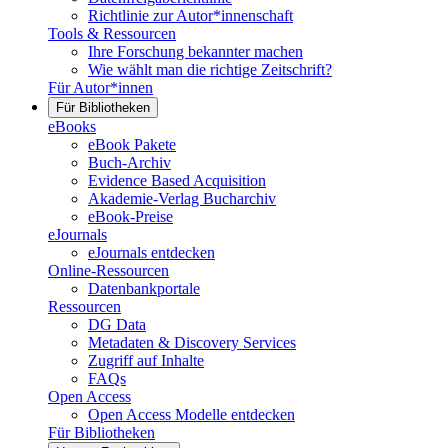
Richtlinie zur Autor*innenschaft
Tools & Ressourcen
Ihre Forschung bekannter machen
Wie wählt man die richtige Zeitschrift?
Für Autor*innen
Für Bibliotheken
eBooks
eBook Pakete
Buch-Archiv
Evidence Based Acquisition
Akademie-Verlag Bucharchiv
eBook-Preise
eJournals
eJournals entdecken
Online-Ressourcen
Datenbankportale
Ressourcen
DG Data
Metadaten & Discovery Services
Zugriff auf Inhalte
FAQs
Open Access
Open Access Modelle entdecken
Für Bibliotheken