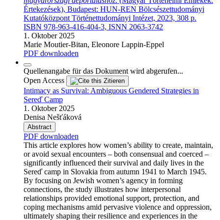
magyarországi deportáláshoz
. (Magyar Történelmi Emlékek.
Értekezések), Budapest: HUN-REN Bölcsészettudományi
Kutatóközpont Történettudományi Intézet, 2023, 308 p.
ISBN 978-963-416-404-3, ISNN 2063-3742
1. Oktober 2025
Marie Moutier-Bitan, Eleonore Lappin-Eppel
PDF downloaden
Quellenangabe für das Dokument wird abgerufen...
Open Access
Zitieren
Intimacy as Survival: Ambiguous Gendered Strategies in
Sereď Camp
1. Oktober 2025
Denisa Nešťáková
Abstract
PDF downloaden
This article explores how women’s ability to create, maintain,
or avoid sexual encounters – both consensual and coerced –
significantly influenced their survival and daily lives in the
Sereď camp in Slovakia from autumn 1941 to March 1945.
By focusing on Jewish women’s agency in forming
connections, the study illustrates how interpersonal
relationships provided emotional support, protection, and
coping mechanisms amid pervasive violence and oppression,
ultimately shaping their resilience and experiences in the