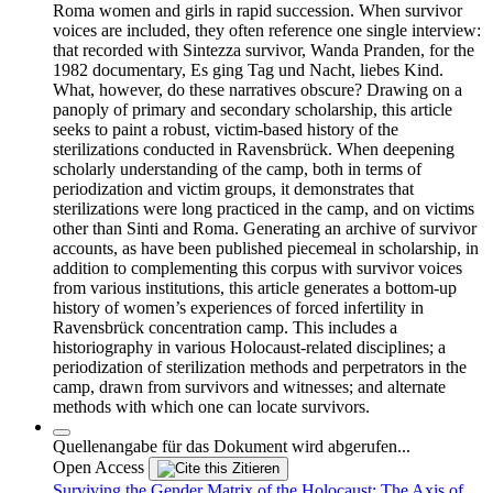
Roma women and girls in rapid succession. When survivor
voices are included, they often reference one single interview:
that recorded with Sintezza survivor, Wanda Pranden, for the
1982 documentary, Es ging Tag und Nacht, liebes Kind.
What, however, do these narratives obscure? Drawing on a
panoply of primary and secondary scholarship, this article
seeks to paint a robust, victim-based history of the
sterilizations conducted in Ravensbrück. When deepening
scholarly understanding of the camp, both in terms of
periodization and victim groups, it demonstrates that
sterilizations were long practiced in the camp, and on victims
other than Sinti and Roma. Generating an archive of survivor
accounts, as have been published piecemeal in scholarship, in
addition to complementing this corpus with survivor voices
from various institutions, this article generates a bottom-up
history of women’s experiences of forced infertility in
Ravensbrück concentration camp. This includes a
historiography in various Holocaust-related disciplines; a
periodization of sterilization methods and perpetrators in the
camp, drawn from survivors and witnesses; and alternate
methods with which one can locate survivors.
Quellenangabe für das Dokument wird abgerufen...
Open Access
Zitieren
Surviving the Gender Matrix of the Holocaust: The Axis of