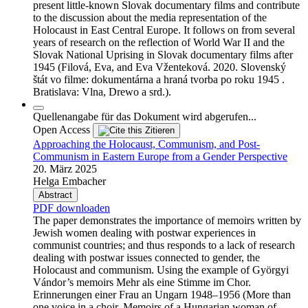
present little-known Slovak documentary films and contribute
to the discussion about the media representation of the
Holocaust in East Central Europe. It follows on from several
years of research on the reflection of World War II and the
Slovak National Uprising in Slovak documentary films after
1945 (Filová, Eva, and Eva Vženteková. 2020. Slovenský
štát vo filme: dokumentárna a hraná tvorba po roku 1945 .
Bratislava: Vlna, Drewo a srd.).
Quellenangabe für das Dokument wird abgerufen...
Open Access
Zitieren
Approaching the Holocaust, Communism, and Post-
Communism in Eastern Europe from a Gender Perspective
20. März 2025
Helga Embacher
Abstract
PDF downloaden
The paper demonstrates the importance of memoirs written by
Jewish women dealing with postwar experiences in
communist countries; and thus responds to a lack of research
dealing with postwar issues connected to gender, the
Holocaust and communism. Using the example of Györgyi
Vándor’s memoirs Mehr als eine Stimme im Chor.
Erinnerungen einer Frau an Ungarn 1948–1956 (More than
one voice in a choir. Memoirs of a Hungarian woman of