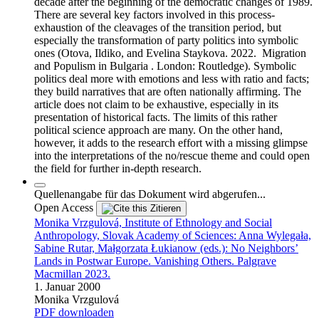
decade after the beginning of the democratic changes of 1989.
There are several key factors involved in this process-
exhaustion of the cleavages of the transition period, but
especially the transformation of party politics into symbolic
ones (Otova, Ildiko, and Evelina Staykova. 2022. Migration
and Populism in Bulgaria . London: Routledge). Symbolic
politics deal more with emotions and less with ratio and facts;
they build narratives that are often nationally affirming. The
article does not claim to be exhaustive, especially in its
presentation of historical facts. The limits of this rather
political science approach are many. On the other hand,
however, it adds to the research effort with a missing glimpse
into the interpretations of the no/rescue theme and could open
the field for further in-depth research.
Quellenangabe für das Dokument wird abgerufen...
Open Access
Zitieren
Monika Vrzgulová, Institute of Ethnology and Social
Anthropology, Slovak Academy of Sciences: Anna Wylegała,
Sabine Rutar, Małgorzata Łukianow (eds.): No Neighbors’
Lands in Postwar Europe. Vanishing Others. Palgrave
Macmillan 2023.
1. Januar 2000
Monika Vrzgulová
PDF downloaden