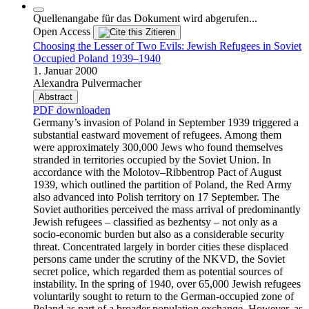
Quellenangabe für das Dokument wird abgerufen...
Open Access
Zitieren
Choosing the Lesser of Two Evils: Jewish Refugees in Soviet
Occupied Poland 1939–1940
1. Januar 2000
Alexandra Pulvermacher
Abstract
PDF downloaden
Germany’s invasion of Poland in September 1939 triggered a
substantial eastward movement of refugees. Among them
were approximately 300,000 Jews who found themselves
stranded in territories occupied by the Soviet Union. In
accordance with the Molotov–Ribbentrop Pact of August
1939, which outlined the partition of Poland, the Red Army
also advanced into Polish territory on 17 September. The
Soviet authorities perceived the mass arrival of predominantly
Jewish refugees – classified as bezhentsy – not only as a
socio-economic burden but also as a considerable security
threat. Concentrated largely in border cities these displaced
persons came under the scrutiny of the NKVD, the Soviet
secret police, which regarded them as potential sources of
instability. In the spring of 1940, over 65,000 Jewish refugees
voluntarily sought to return to the German-occupied zone of
Poland as part of a broader population exchange. However, as