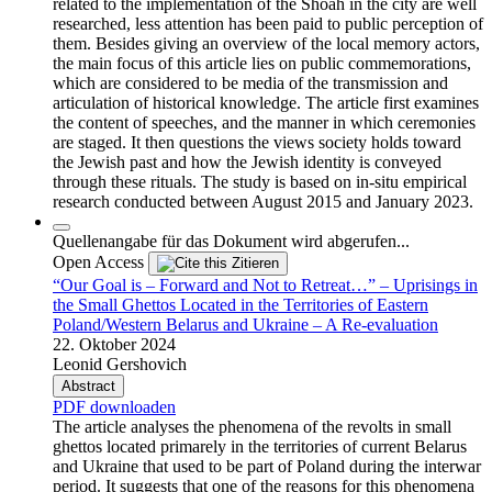
related to the implementation of the Shoah in the city are well
researched, less attention has been paid to public perception of
them. Besides giving an overview of the local memory actors,
the main focus of this article lies on public commemorations,
which are considered to be media of the transmission and
articulation of historical knowledge. The article first examines
the content of speeches, and the manner in which ceremonies
are staged. It then questions the views society holds toward
the Jewish past and how the Jewish identity is conveyed
through these rituals. The study is based on in-situ empirical
research conducted between August 2015 and January 2023.
Quellenangabe für das Dokument wird abgerufen...
Open Access
Zitieren
“Our Goal is – Forward and Not to Retreat…” – Uprisings in
the Small Ghettos Located in the Territories of Eastern
Poland/Western Belarus and Ukraine – A Re-evaluation
22. Oktober 2024
Leonid Gershovich
Abstract
PDF downloaden
The article analyses the phenomena of the revolts in small
ghettos located primarely in the territories of current Belarus
and Ukraine that used to be part of Poland during the interwar
period. It suggests that one of the reasons for this phenomena