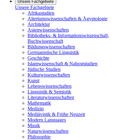
Unsere Fachgebiete
Unsere Fachgebiete
Afrikastudien
Altertumswissenschaften & Ägyptologie
Architektur
Asienwissenschaften
Bibliotheks- & Informationswissenschaft,
Buchwissenschaft
Bildungswissenschaften
Germanistische Linguistik
Geschichte
Islamwissenschaft & Nahoststudien
Jüdische Studien
Kulturwissenschaften
Kunst
Lebenswissenschaften
Linguistik & Semiotik
Literaturwissenschaften
Mathematik
Medizin
Mediävistik & Frühe Neuzeit
Modern Languages
Musik
Naturwissenschaften
Philosophie