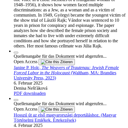
1948–1956), it shows how women faced multiple
discriminations: as a Jew, as a woman and as a victim of
communism. In 1949, Györgyi became the youngest victim of
the show trial of László Rajk; Vándor was sentenced to 10
years in prison for conspiracy and espionage. The paper
analyzes how she described the female prison society and
inmates she had to live with under extremely difficult
conditions and how she portrayed herself in relation to the
others. Her most famous cellmate was Júlia Rajk.
Quellenangabe für das Dokument wird abgerufen...
Open Access
Zitieren
Janine P. Holc,
The Weavers of Trautenau: Jewish Female
Forced Labor in the Holocaust
(Waltham, MA: Brandies
University Press, 2023)
6. Februar 2025
Denisa Nešťáková
PDF downloaden
Quellenangabe für das Dokument wird abgerufen...
Open Access
Zitieren
Hosszú út az első magyarországi deportáláshoz. (Magyar
Történelmi Emlékek. Értekezések)
4. Februar 2025