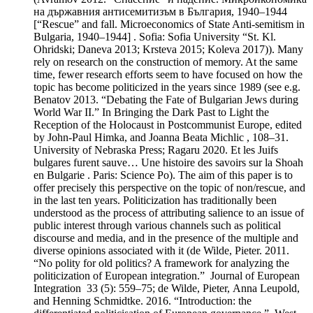
на държавния антисемитизъм в България, 1940–1944
[“Rescue” and fall. Microeconomics of State Anti-semitism in
Bulgaria, 1940–1944] . Sofia: Sofia University “St. Kl.
Ohridski; Daneva 2013; Krsteva 2015; Koleva 2017)). Many
rely on research on the construction of memory. At the same
time, fewer research efforts seem to have focused on how the
topic has become politicized in the years since 1989 (see e.g.
Benatov 2013. “Debating the Fate of Bulgarian Jews during
World War II.” In Bringing the Dark Past to Light the
Reception of the Holocaust in Postcommunist Europe, edited
by John-Paul Himka, and Joanna Beata Michlic , 108–31.
University of Nebraska Press; Ragaru 2020. Et les Juifs
bulgares furent sauvе… Une histoire des savoirs sur la Shoah
en Bulgarie . Paris: Science Po). The aim of this paper is to
offer precisely this perspective on the topic of non/rescue, and
in the last ten years. Politicization has traditionally been
understood as the process of attributing salience to an issue of
public interest through various channels such as political
discourse and media, and in the presence of the multiple and
diverse opinions associated with it (de Wilde, Pieter. 2011.
“No polity for old politics? A framework for analyzing the
politicization of European integration.” Journal of European
Integration 33 (5): 559–75; de Wilde, Pieter, Anna Leupold,
and Henning Schmidtke. 2016. “Introduction: the