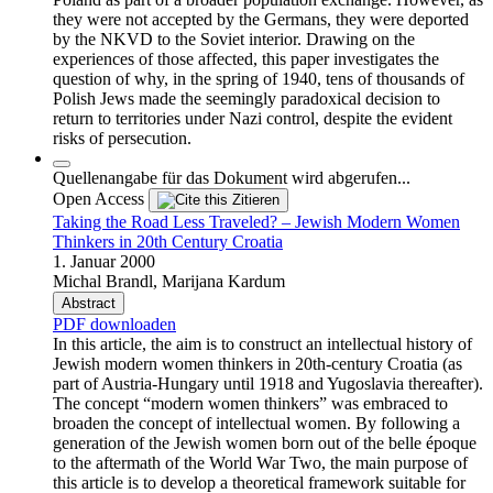
they were not accepted by the Germans, they were deported
by the NKVD to the Soviet interior. Drawing on the
experiences of those affected, this paper investigates the
question of why, in the spring of 1940, tens of thousands of
Polish Jews made the seemingly paradoxical decision to
return to territories under Nazi control, despite the evident
risks of persecution.
Quellenangabe für das Dokument wird abgerufen...
Open Access
Zitieren
Taking the Road Less Traveled? – Jewish Modern Women
Thinkers in 20th Century Croatia
1. Januar 2000
Michal Brandl, Marijana Kardum
Abstract
PDF downloaden
In this article, the aim is to construct an intellectual history of
Jewish modern women thinkers in 20th-century Croatia (as
part of Austria-Hungary until 1918 and Yugoslavia thereafter).
The concept “modern women thinkers” was embraced to
broaden the concept of intellectual women. By following a
generation of the Jewish women born out of the belle époque
to the aftermath of the World War Two, the main purpose of
this article is to develop a theoretical framework suitable for