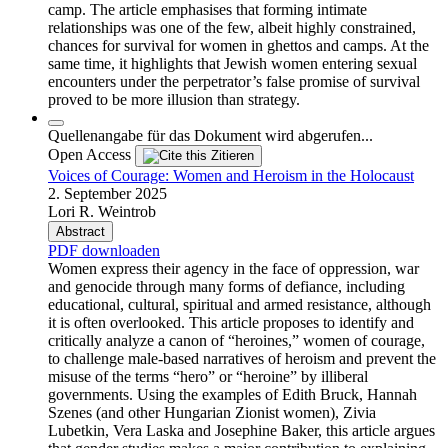
camp. The article emphasises that forming intimate
relationships was one of the few, albeit highly constrained,
chances for survival for women in ghettos and camps. At the
same time, it highlights that Jewish women entering sexual
encounters under the perpetrator’s false promise of survival
proved to be more illusion than strategy.
Quellenangabe für das Dokument wird abgerufen...
Open Access
Zitieren
Voices of Courage: Women and Heroism in the Holocaust
2. September 2025
Lori R. Weintrob
Abstract
PDF downloaden
Women express their agency in the face of oppression, war
and genocide through many forms of defiance, including
educational, cultural, spiritual and armed resistance, although
it is often overlooked. This article proposes to identify and
critically analyze a canon of “heroines,” women of courage,
to challenge male-based narratives of heroism and prevent the
misuse of the terms “hero” or “heroine” by illiberal
governments. Using the examples of Edith Bruck, Hannah
Szenes (and other Hungarian Zionist women), Zivia
Lubetkin, Vera Laska and Josephine Baker, this article argues