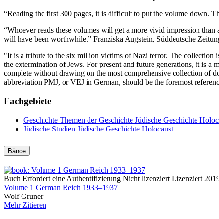
“Reading the first 300 pages, it is difficult to put the volume down
“Whoever reads these volumes will get a more vivid impression than an
will have been worthwhile.” Franziska Augstein, Süddeutsche Zeitun
"It is a tribute to the six million victims of Nazi terror. The collect
the extermination of Jews. For present and future generations, it is a
complete without drawing on the most comprehensive collection of doc
abbreviation PMJ, or VEJ in German, should be the foremost reference
Fachgebiete
Geschichte
Themen der Geschichte
Jüdische Geschichte
Holoc
Jüdische Studien
Jüdische Geschichte
Holocaust
Bände
Buch
Erfordert eine Authentifizierung
Nicht lizenziert
Lizenziert
201
Volume 1 German Reich 1933–1937
Wolf Gruner
Mehr
Zitieren