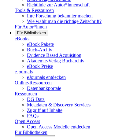
Richtlinie zur Autor*innenschaft
Tools & Ressourcen
Ihre Forschung bekannter machen
Wie wählt man die richtige Zeitschrift?
Für Autor*innen
Für Bibliotheken
eBooks
eBook Pakete
Buch-Archiv
Evidence Based Acquisition
Akademie-Verlag Bucharchiv
eBook-Preise
eJournals
eJournals entdecken
Online-Ressourcen
Datenbankportale
Ressourcen
DG Data
Metadaten & Discovery Services
Zugriff auf Inhalte
FAQs
Open Access
Open Access Modelle entdecken
Für Bibliotheken