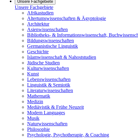
Unsere Fachgebiete
Unsere Fachgebiete
Afrikastudien
Altertumswissenschaften & Ägyptologie
Architektur
Asienwissenschaften
Bibliotheks- & Informationswissenschaft, Buchwissensch
Bildungswissenschaften
Germanistische Linguistik
Geschichte
Islamwissenschaft & Nahoststudien
Jüdische Studien
Kulturwissenschaften
Kunst
Lebenswissenschaften
Linguistik & Semiotik
Literaturwissenschaften
Mathematik
Medizin
Mediävistik & Frühe Neuzeit
Modern Languages
Musik
Naturwissenschaften
Philosophie
Psychologie, Psychotherapie, & Coaching