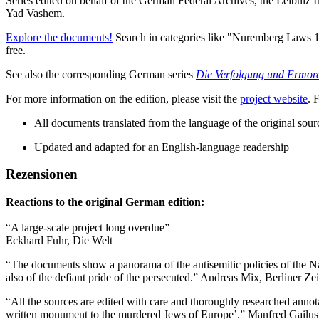
Series edited on behalf of the German Federal Archives, the Leibniz 
Yad Vashem.
Explore the documents!
Search in categories like "Nuremberg Laws 
free.
See also the corresponding German series
Die Verfolgung und Ermord
For more information on the edition, please visit the
project website
. 
All documents translated from the language of the original sour
Updated and adapted for an English-language readership
Rezensionen
Reactions to the original German edition:
“A large-scale project long overdue”
Eckhard Fuhr, Die Welt
“The documents show a panorama of the antisemitic policies of the Naz
also of the defiant pride of the persecuted.” Andreas Mix, Berliner Ze
“All the sources are edited with care and thoroughly researched annota
written monument to the murdered Jews of Europe’.” Manfred Gailus