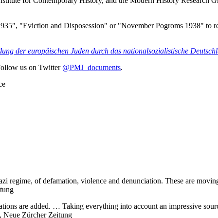
Institute for Contemporary History, and the Modern History Research G
1935", "Eviction and Disposession" or "November Pogroms 1938" to 
ung der europäischen Juden durch das nationalsozialistische Deutsc
Follow us on Twitter
@PMJ_documents
.
ce
i regime, of defamation, violence and denunciation. These are moving t
itung
tions are added. … Taking everything into account an impressive source 
, Neue Zürcher Zeitung