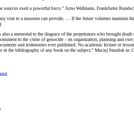
. The sources exert a powerful force.” Arno Widmann, Frankfurter Runds
y visit to a museum can provide. … If the future volumes maintain this
g
ion is also a memorial to the disgrace of the perpetrators who brought de
 monument to the crime of genocide – its organization, planning and exe
uments and testimonies ever published. No academic lecture or lesson i
 in the bibliography of any book on the subject." Maciej Stasińsk in: 
aust
9