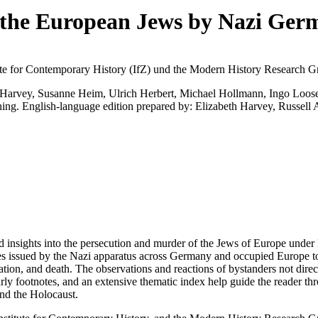
 the European Jews by Nazi Ger
ute for Contemporary History (IfZ)
und
the Modern History Research Gro
h Harvey, Susanne Heim, Ulrich Herbert, Michael Hollmann, Ingo Loose
g. English-language edition prepared by: Elizabeth Harvey, Russell
d insights into the persecution and murder of the Jews of Europe under 
ees issued by the Nazi apparatus across Germany and occupied Europe to
tation, and death. The observations and reactions of bystanders not dir
arly footnotes, and an extensive thematic index help guide the reader th
nd the Holocaust.