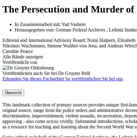
The Persecution and Murder of
In Zusammenarbeit mit:
Yad Vashem
Herausgegeben von:
German Federal Archives
,
Leibniz Instit
Editorial and International Advisory Board: Nomi Halpern, Elizabet
Nikolaus Wachsmann, Simone Walther-von Jena, and Andreas Wirschin
Caroline Pearce
Alle Bände anzeigen
Veröffentlicht von
Veröffentlichen auch Sie bei De Gruyter Brill
Erkunden Sie dieses Fachgebiet
So veröffentlichen Sie bei uns
Übersicht
This landmark collection of primary sources provides unique first-han
original source, range from the police orders and administrative decr
discrimination, impoverishment, violent assaults, incarceration, depor
approving - also come across vividly. Substantial introductions, schol
as a resource for teaching and learning about the Second World War a