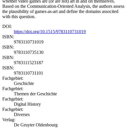
whether video games are (or are not) art in and on themselves.
Based on the Communication-Oriented Analysis, the authors assess
the plausibility of games-as-art and define the domains associted
with this question.
DOI:
https://doi.org/10.1515/9783110731019
ISBN:
9783110731019
ISBN:
9783110735130
ISBN:
9783111523187
ISBN:
9783110731101
Fachgebiet:
Geschichte
Fachgebiet:
Themen der Geschichte
Fachgebiet:
Digital History
Fachgebiet:
Diverses
Verlag:
De Gruyter Oldenbourg