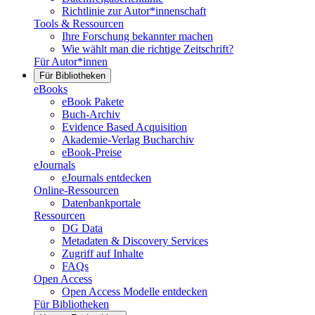
Richtlinie zur Autor*innenschaft
Tools & Ressourcen
Ihre Forschung bekannter machen
Wie wählt man die richtige Zeitschrift?
Für Autor*innen
Für Bibliotheken
eBooks
eBook Pakete
Buch-Archiv
Evidence Based Acquisition
Akademie-Verlag Bucharchiv
eBook-Preise
eJournals
eJournals entdecken
Online-Ressourcen
Datenbankportale
Ressourcen
DG Data
Metadaten & Discovery Services
Zugriff auf Inhalte
FAQs
Open Access
Open Access Modelle entdecken
Für Bibliotheken