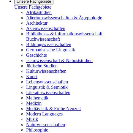
Unsere Fachgebiete
Unsere Fachgebiete
Afrikastudien
Altertumswissenschaften & Ägyptologie
Architektur
Asienwissenschaften
Bibliotheks- & Informationswissenschaft,
Buchwissenschaft
Bildungswissenschaften
Germanistische Linguistik
Geschichte
Islamwissenschaft & Nahoststudien
Jüdische Studien
Kulturwissenschaften
Kunst
Lebenswissenschaften
Linguistik & Semiotik
Literaturwissenschaften
Mathematik
Medizin
Mediävistik & Frühe Neuzeit
Modern Languages
Musik
Naturwissenschaften
Philosophie