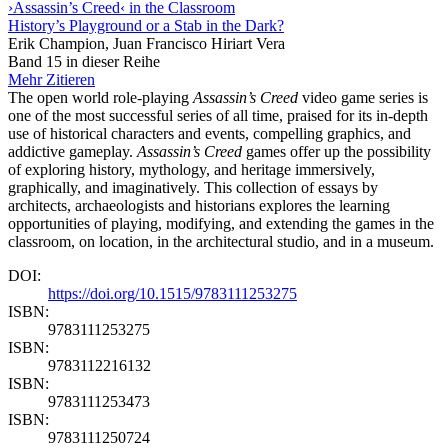
›Assassin’s Creed‹ in the Classroom
History’s Playground or a Stab in the Dark?
Erik Champion, Juan Francisco Hiriart Vera
Band 15 in dieser Reihe
Mehr
Zitieren
The open world role-playing
Assassin’s Creed
video game series is
one of the most successful series of all time, praised for its in-depth
use of historical characters and events, compelling graphics, and
addictive gameplay.
Assassin’s Creed
games offer up the possibility
of exploring history, mythology, and heritage immersively,
graphically, and imaginatively. This collection of essays by
architects, archaeologists and historians explores the learning
opportunities of playing, modifying, and extending the games in the
classroom, on location, in the architectural studio, and in a museum.
DOI:
https://doi.org/10.1515/9783111253275
ISBN:
9783111253275
ISBN:
9783112216132
ISBN:
9783111253473
ISBN:
9783111250724