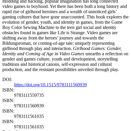
modding and hacking, popular imagination has long connected
video games to boyhood. Yet there has been both a long history and
rapid rise of girlhood heroines and a wealth of unnoticed girls’
gaming cultures that have gone unaccounted. This book explores the
evolution of gender, youth, and identity in games, from the Game
Boy Color Sewing Machine to the teen girl social and identity
obstacles found in games like Life is Strange. Video games are
shifting away from the heroes’ journey and towards the
Bildungsroman, or coming-of-age tale; uniquely representing
girlhood through play and interaction.
Girlhood Games: Gender,
Identity and Coming of Age in Video Games
unearths a reflection on
gender and games culture, youth and development, storytelling
traditions and historical canons, self-expression and cultural
production, and the resistant possibilities unveiled through play.
DOI:
https://doi.org/10.1515/9783111560939
ISBN:
9783111559735
ISBN:
9783111560939
ISBN:
9783111561035
ISBN:
9783111561035