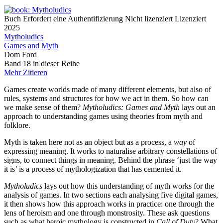
Buch
Erfordert eine Authentifizierung
Nicht lizenziert
Lizenziert
2025
Mytholudics
Games and Myth
Dom Ford
Band 18 in dieser Reihe
Mehr
Zitieren
Games create worlds made of many different elements, but also of
rules, systems and structures for how we act in them. So how can
we make sense of them?
Mytholudics: Games and Myth
lays out an
approach to understanding games using theories from myth and
folklore.
Myth is taken here not as an object but as a process, a
way
of
expressing meaning. It works to naturalise arbitrary constellations of
signs, to connect things in meaning. Behind the phrase ‘just the way
it is’ is a process of mythologization that has cemented it.
Mytholudics
lays out how this understanding of myth works for the
analysis of games. In two sections each analysing five digital games,
it then shows how this approach works in practice: one through the
lens of heroism and one through monstrosity. These ask questions
such as what heroic mythology is constructed in
Call of Duty
? What