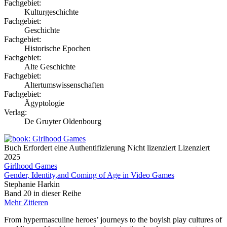
Fachgebiet:
Kulturgeschichte
Fachgebiet:
Geschichte
Fachgebiet:
Historische Epochen
Fachgebiet:
Alte Geschichte
Fachgebiet:
Altertumswissenschaften
Fachgebiet:
Ägyptologie
Verlag:
De Gruyter Oldenbourg
Buch
Erfordert eine Authentifizierung
Nicht lizenziert
Lizenziert
2025
Girlhood Games
Gender, Identity,and Coming of Age in Video Games
Stephanie Harkin
Band 20 in dieser Reihe
Mehr
Zitieren
From hypermasculine heroes’ journeys to the boyish play cultures of