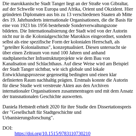
Die marokkanische Stadt Tanger liegt an der Straße von Gibraltar,
auf der Schwelle von Europa und Afrika, Orient und Okzident. Hier
gründeten Diplomaten aus bis zu 13 verschiedenen Staaten ab Mitte
des 19. Jahrhunderts internationale Organisationen, die die Basis für
eine von 1923 bis 1956 bestehende Sonderverwaltungszone
bildeten. Die Internationalisierung der Stadt wird von der Autorin
nicht nur in die Kolonialgeschichte Marokkos eingeordnet, sondern
selbst als eine spezifische Form der kolonialen Herrschaft, als
"geteilter Kolonialismus", konzeptualisiert. Diesen untersucht sie
über einen Zeitraum von rund 100 Jahren und anhand
stadtplanerischer Infrastrukturprojekte wie dem Bau von
Kanalisation und Schlachthaus. Auf diese Weise wird am Beispiel
der Stadt Tanger sichtbar, wie sich globale und lokale
Entwicklungsprozesse gegenseitig bedingten und einen klar
definierten Raum nachhaltig prägten. Erstmals konnte die Autorin
für diese Studie weit verstreute Akten aus den Archiven
internationaler Organisationen zusammentragen und mit dem Ansatz
der transnationalen Geschichte auswerten.
Daniela Hettstedt erhielt 2020 für ihre Studie den Dissertationspreis
der "Gesellschaft für Stadtgeschichte und
Urbanisierungsforschung".
DOI:
https://doi.org/10.1515/9783110730210