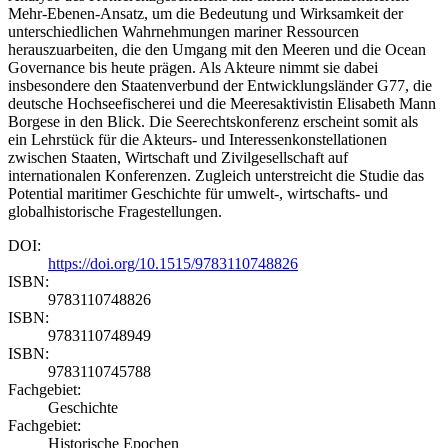
Mehr-Ebenen-Ansatz, um die Bedeutung und Wirksamkeit der
unterschiedlichen Wahrnehmungen mariner Ressourcen
herauszuarbeiten, die den Umgang mit den Meeren und die Ocean
Governance bis heute prägen. Als Akteure nimmt sie dabei
insbesondere den Staatenverbund der Entwicklungsländer G77, die
deutsche Hochseefischerei und die Meeresaktivistin Elisabeth Mann
Borgese in den Blick. Die Seerechtskonferenz erscheint somit als
ein Lehrstück für die Akteurs- und Interessenkonstellationen
zwischen Staaten, Wirtschaft und Zivilgesellschaft auf
internationalen Konferenzen. Zugleich unterstreicht die Studie das
Potential maritimer Geschichte für umwelt-, wirtschafts- und
globalhistorische Fragestellungen.
DOI:
https://doi.org/10.1515/9783110748826
ISBN:
9783110748826
ISBN:
9783110748949
ISBN:
9783110745788
Fachgebiet:
Geschichte
Fachgebiet:
Historische Epochen