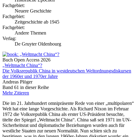
Fachgebiet:
Neuere Geschichte
Fachgebiet:
Zeitgeschichte ab 1945
Fachgebiet:
Andere Themen
Verlag:
De Gruyter Oldenbourg
Buch
Open Access
2026
„Weltmacht China“?
Die Volksrepublik China in westdeutschen Weltordnungsdiskursen
der 1960er und 1970er Jahre
Andreas Plöger
Band 61 in dieser Reihe
Mehr
Zitieren
Die im 21. Jahrhundert omnipräsente Rede von einer „multipolaren“
Welt hat eine lange Vorgeschichte. Als Richard Nixon im Februar
1972 die Volksrepublik China als erster US-Präsident besuchte,
titelte der Spiegel „Weltmacht China“. China saß seit 1971 im UN-
Sicherheitsrat und diplomatische Beziehungen wurden auch für
westliche Staaten zur neuen Normalität. Nun schien sich zu
bestätigen, was in den langen 1960er-Jahren diskutiert wurde: ein