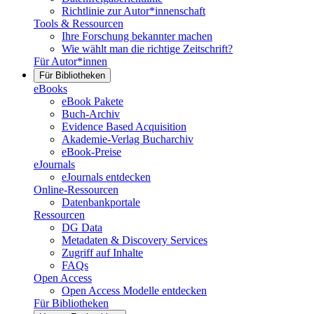
Richtlinie zur Autor*innenschaft
Tools & Ressourcen
Ihre Forschung bekannter machen
Wie wählt man die richtige Zeitschrift?
Für Autor*innen
Für Bibliotheken
eBooks
eBook Pakete
Buch-Archiv
Evidence Based Acquisition
Akademie-Verlag Bucharchiv
eBook-Preise
eJournals
eJournals entdecken
Online-Ressourcen
Datenbankportale
Ressourcen
DG Data
Metadaten & Discovery Services
Zugriff auf Inhalte
FAQs
Open Access
Open Access Modelle entdecken
Für Bibliotheken