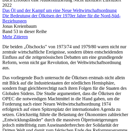
2022
Das Öl und der Kampf um eine Neue Weltwirtschaftsordnung
Die Bedeutung der Ölkrisen der 1970er Jahre für die Nord-Süd-
Beziehungen
Jonas Kreienbaum
Band 53 in dieser Reihe
Mehr
Zitieren
Die beiden „Ölschocks" von 1973/74 und 1979/80 waren nicht nur
zentrale wirtschaftliche Ereignisse, sondern übten entscheidenden
Einfluss auf die zeitgenössischen Debatten um eine grundlegende
Reform, wenn nicht gar Revolution, der Weltwirtschaftsordnung
aus.
Das vorliegende Buch untersucht die Ölkrisen erstmals nicht allein
mit Blick auf die Industriestaaten der nördlichen Hemisphäre,
sondern fragt gleichberechtigt nach ihren Folgen für die Staaten des
Globalen Südens. Die Studie argumentiert, dass die Ölkrisen der
OPEC die notwendigen Machtmittel in die Hand gaben, um die
Forderung nach einer Neuen Weltwirtschaftsordnung 1974
erfolgreich auf einen Spitzenplatz der internationalen Agenda zu
setzen. Gleichzeitig führte die Belastung der Ökonomien zahlreicher
„Entwicklungsländer" durch die massiven Ölpreissteigerungen
jedoch mittelfristig zum Auseinanderbrechen der Solidarität der
Dritten Welt und damit zum faktischen Ende des Reformprogramms