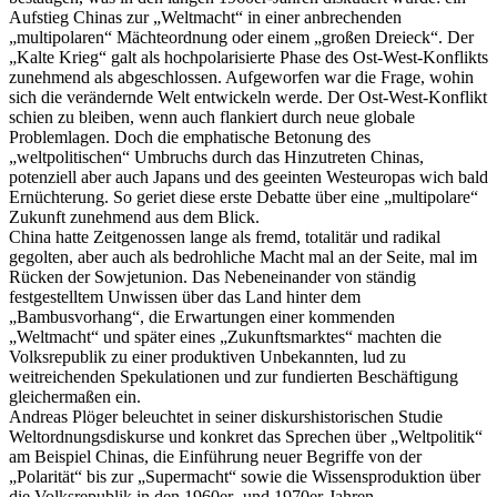
Aufstieg Chinas zur „Weltmacht“ in einer anbrechenden
„multipolaren“ Mächteordnung oder einem „großen Dreieck“. Der
„Kalte Krieg“ galt als hochpolarisierte Phase des Ost-West-Konflikts
zunehmend als abgeschlossen. Aufgeworfen war die Frage, wohin
sich die verändernde Welt entwickeln werde. Der Ost-West-Konflikt
schien zu bleiben, wenn auch flankiert durch neue globale
Problemlagen. Doch die emphatische Betonung des
„weltpolitischen“ Umbruchs durch das Hinzutreten Chinas,
potenziell aber auch Japans und des geeinten Westeuropas wich bald
Ernüchterung. So geriet diese erste Debatte über eine „multipolare“
Zukunft zunehmend aus dem Blick.
China hatte Zeitgenossen lange als fremd, totalitär und radikal
gegolten, aber auch als bedrohliche Macht mal an der Seite, mal im
Rücken der Sowjetunion. Das Nebeneinander von ständig
festgestelltem Unwissen über das Land hinter dem
„Bambusvorhang“, die Erwartungen einer kommenden
„Weltmacht“ und später eines „Zukunftsmarktes“ machten die
Volksrepublik zu einer produktiven Unbekannten, lud zu
weitreichenden Spekulationen und zur fundierten Beschäftigung
gleichermaßen ein.
Andreas Plöger beleuchtet in seiner diskurshistorischen Studie
Weltordnungsdiskurse und konkret das Sprechen über „Weltpolitik“
am Beispiel Chinas, die Einführung neuer Begriffe von der
„Polarität“ bis zur „Supermacht“ sowie die Wissensproduktion über
die Volksrepublik in den 1960er- und 1970er-Jahren.