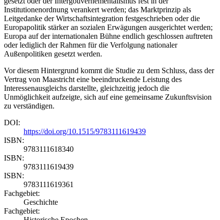
gesetzt oder der Intergouvernementalismus fest in der
Institutionenordnung verankert werden; das Marktprinzip als
Leitgedanke der Wirtschaftsintegration festgeschrieben oder die
Europapolitik stärker an sozialen Erwägungen ausgerichtet werden;
Europa auf der internationalen Bühne endlich geschlossen auftreten
oder lediglich der Rahmen für die Verfolgung nationaler
Außenpolitiken gesetzt werden.
Vor diesem Hintergrund kommt die Studie zu dem Schluss, dass der
Vertrag von Maastricht eine beeindruckende Leistung des
Interessenausgleichs darstellte, gleichzeitig jedoch die
Unmöglichkeit aufzeigte, sich auf eine gemeinsame Zukunftsvision
zu verständigen.
DOI:
https://doi.org/10.1515/9783111619439
ISBN:
9783111618340
ISBN:
9783111619439
ISBN:
9783111619361
Fachgebiet:
Geschichte
Fachgebiet:
Historische Epochen