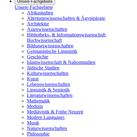
Unsere Fachgebiete
Unsere Fachgebiete
Afrikastudien
Altertumswissenschaften & Ägyptologie
Architektur
Asienwissenschaften
Bibliotheks- & Informationswissenschaft,
Buchwissenschaft
Bildungswissenschaften
Germanistische Linguistik
Geschichte
Islamwissenschaft & Nahoststudien
Jüdische Studien
Kulturwissenschaften
Kunst
Lebenswissenschaften
Linguistik & Semiotik
Literaturwissenschaften
Mathematik
Medizin
Mediävistik & Frühe Neuzeit
Modern Languages
Musik
Naturwissenschaften
Philosophie