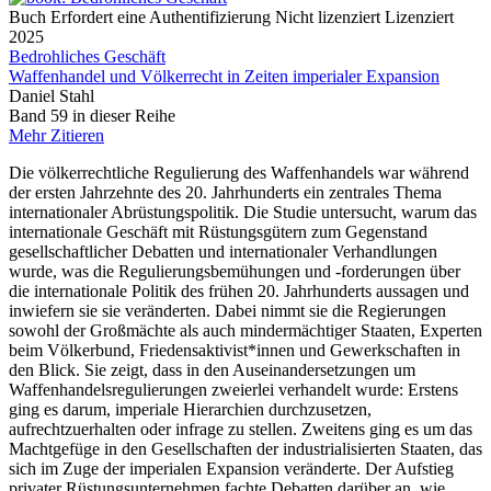
Buch
Erfordert eine Authentifizierung
Nicht lizenziert
Lizenziert
2025
Bedrohliches Geschäft
Waffenhandel und Völkerrecht in Zeiten imperialer Expansion
Daniel Stahl
Band 59 in dieser Reihe
Mehr
Zitieren
Die völkerrechtliche Regulierung des Waffenhandels war während
der ersten Jahrzehnte des 20. Jahrhunderts ein zentrales Thema
internationaler Abrüstungspolitik. Die Studie untersucht, warum das
internationale Geschäft mit Rüstungsgütern zum Gegenstand
gesellschaftlicher Debatten und internationaler Verhandlungen
wurde, was die Regulierungsbemühungen und -forderungen über
die internationale Politik des frühen 20. Jahrhunderts aussagen und
inwiefern sie sie veränderten. Dabei nimmt sie die Regierungen
sowohl der Großmächte als auch mindermächtiger Staaten, Experten
beim Völkerbund, Friedensaktivist*innen und Gewerkschaften in
den Blick. Sie zeigt, dass in den Auseinandersetzungen um
Waffenhandelsregulierungen zweierlei verhandelt wurde: Erstens
ging es darum, imperiale Hierarchien durchzusetzen,
aufrechtzuerhalten oder infrage zu stellen. Zweitens ging es um das
Machtgefüge in den Gesellschaften der industrialisierten Staaten, das
sich im Zuge der imperialen Expansion veränderte. Der Aufstieg
privater Rüstungsunternehmen fachte Debatten darüber an, wie