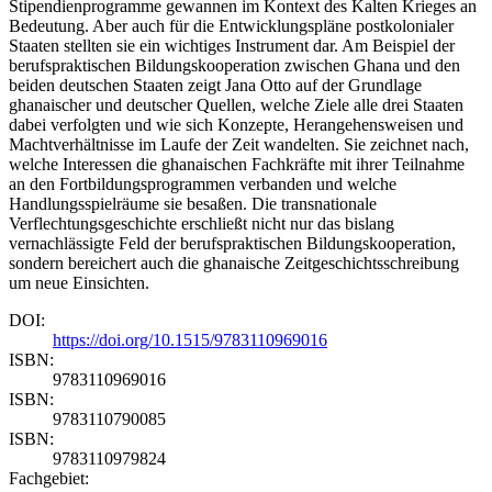
Stipendienprogramme gewannen im Kontext des Kalten Krieges an
Bedeutung. Aber auch für die Entwicklungspläne postkolonialer
Staaten stellten sie ein wichtiges Instrument dar. Am Beispiel der
berufspraktischen Bildungskooperation zwischen Ghana und den
beiden deutschen Staaten zeigt Jana Otto auf der Grundlage
ghanaischer und deutscher Quellen, welche Ziele alle drei Staaten
dabei verfolgten und wie sich Konzepte, Herangehensweisen und
Machtverhältnisse im Laufe der Zeit wandelten. Sie zeichnet nach,
welche Interessen die ghanaischen Fachkräfte mit ihrer Teilnahme
an den Fortbildungsprogrammen verbanden und welche
Handlungsspielräume sie besaßen. Die transnationale
Verflechtungsgeschichte erschließt nicht nur das bislang
vernachlässigte Feld der berufspraktischen Bildungskooperation,
sondern bereichert auch die ghanaische Zeitgeschichtsschreibung
um neue Einsichten.
DOI:
https://doi.org/10.1515/9783110969016
ISBN:
9783110969016
ISBN:
9783110790085
ISBN:
9783110979824
Fachgebiet: