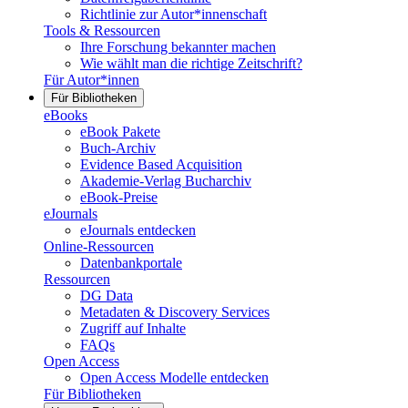
Richtlinie zur Autor*innenschaft
Tools & Ressourcen
Ihre Forschung bekannter machen
Wie wählt man die richtige Zeitschrift?
Für Autor*innen
Für Bibliotheken
eBooks
eBook Pakete
Buch-Archiv
Evidence Based Acquisition
Akademie-Verlag Bucharchiv
eBook-Preise
eJournals
eJournals entdecken
Online-Ressourcen
Datenbankportale
Ressourcen
DG Data
Metadaten & Discovery Services
Zugriff auf Inhalte
FAQs
Open Access
Open Access Modelle entdecken
Für Bibliotheken