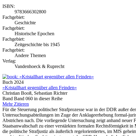
ISBN:
9783666302800
Fachgebiet:
Geschichte
Fachgebiet:
Historische Epochen
Fachgebiet:
Zeitgeschichte bis 1945
Fachgebiet:
Andere Themen
Verlag:
Vandenhoeck & Ruprecht
Buch
2024
»Kristallhart gegenüber allen Feinden«
Christian Booß, Sebastian Richter
Band Band 060 in dieser Reihe
Mehr
Zitieren
Für die Steuerung politischer Strafprozesse war in der DDR außer der 
Untersuchungsabteilungen im Zuge der Anklageerhebung formal-juristis
Abstrichen nach. Die vorliegende Untersuchung zeigt anhand neuer Fal
Staatsanwaltschaft zu einer verstärkten formalen Rechtsförmigkeit i
die politische Strafjustiz als äußerlich regelorientiertes, im MfS gehe