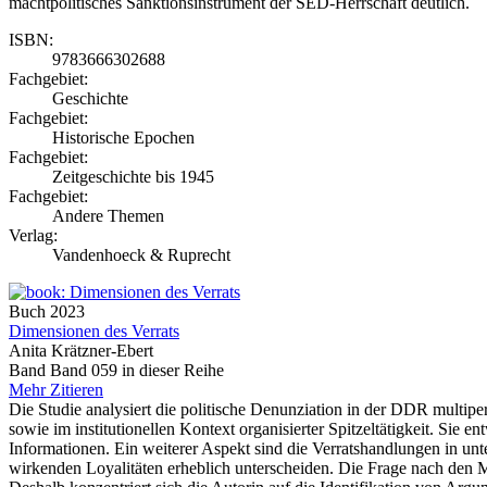
machtpolitisches Sanktionsinstrument der SED-Herrschaft deutlich.
ISBN:
9783666302688
Fachgebiet:
Geschichte
Fachgebiet:
Historische Epochen
Fachgebiet:
Zeitgeschichte bis 1945
Fachgebiet:
Andere Themen
Verlag:
Vandenhoeck & Ruprecht
Buch
2023
Dimensionen des Verrats
Anita Krätzner-Ebert
Band Band 059 in dieser Reihe
Mehr
Zitieren
Die Studie analysiert die politische Denunziation in der DDR multipe
sowie im institutionellen Kontext organisierter Spitzeltätigkeit. Sie e
Informationen. Ein weiterer Aspekt sind die Verratshandlungen in unte
wirkenden Loyalitäten erheblich unterscheiden. Die Frage nach den Mo