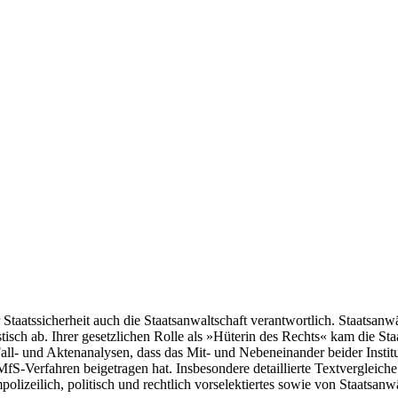
Staatssicherheit auch die Staatsanwaltschaft verantwortlich. Staatsanw
ch ab. Ihrer gesetzlichen Rolle als »Hüterin des Rechts« kam die Staat
l- und Aktenanalysen, dass das Mit- und Nebeneinander beider Instituti
n MfS-Verfahren beigetragen hat. Insbesondere detaillierte Textvergle
impolizeilich, politisch und rechtlich vorselektiertes sowie von Staatsanw