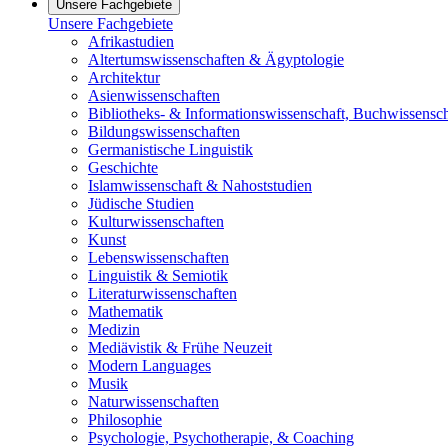
Unsere Fachgebiete
Unsere Fachgebiete
Afrikastudien
Altertumswissenschaften & Ägyptologie
Architektur
Asienwissenschaften
Bibliotheks- & Informationswissenschaft, Buchwissensch
Bildungswissenschaften
Germanistische Linguistik
Geschichte
Islamwissenschaft & Nahoststudien
Jüdische Studien
Kulturwissenschaften
Kunst
Lebenswissenschaften
Linguistik & Semiotik
Literaturwissenschaften
Mathematik
Medizin
Mediävistik & Frühe Neuzeit
Modern Languages
Musik
Naturwissenschaften
Philosophie
Psychologie, Psychotherapie, & Coaching