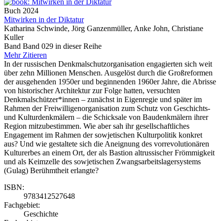
Buch
2024
Mitwirken in der Diktatur
Katharina Schwinde, Jörg Ganzenmüller, Anke John, Christiane
Kuller
Band Band 029 in dieser Reihe
Mehr
Zitieren
In der russischen Denkmalschutzorganisation engagierten sich weit
über zehn Millionen Menschen. Ausgelöst durch die Großreformen
der ausgehenden 1950er und beginnenden 1960er Jahre, die Abrisse
von historischer Architektur zur Folge hatten, versuchten
Denkmalschützer*innen – zunächst in Eigenregie und später im
Rahmen der Freiwilligenorganisation zum Schutz von Geschichts-
und Kulturdenkmälern – die Schicksale von Baudenkmälern ihrer
Region mitzubestimmen. Wie aber sah ihr gesellschaftliches
Engagement im Rahmen der sowjetischen Kulturpolitik konkret
aus? Und wie gestaltete sich die Aneignung des vorrevolutionären
Kulturerbes an einem Ort, der als Bastion altrussischer Frömmigkeit
und als Keimzelle des sowjetischen Zwangsarbeitslagersystems
(Gulag) Berühmtheit erlangte?
ISBN:
9783412527648
Fachgebiet:
Geschichte