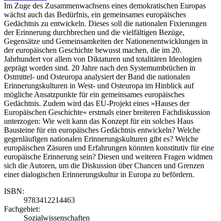
Im Zuge des Zusammenwachsens eines demokratischen Europas
wächst auch das Bedürfnis, ein gemeinsames europäisches
Gedächtnis zu entwickeln. Dieses soll die nationalen Fixierungen
der Erinnerung durchbrechen und die vielfältigen Bezüge,
Gegensätze und Gemeinsamkeiten der Nationenentwicklungen in
der europäischen Geschichte bewusst machen, die im 20.
Jahrhundert vor allem von Diktaturen und totalitären Ideologien
geprägt worden sind. 20 Jahre nach den Systemumbrüchen in
Ostmittel- und Osteuropa analysiert der Band die nationalen
Erinnerungskulturen in West- und Osteuropa im Hinblick auf
mögliche Ansatzpunkte für ein gemeinsames europäisches
Gedächtnis. Zudem wird das EU-Projekt eines »Hauses der
Europäischen Geschichte« erstmals einer breiteren Fachdiskussion
unterzogen: Wie weit kann das Konzept für ein solches Haus
Bausteine für ein europäisches Gedächtnis ent­wickeln? Welche
gegenläufigen nationalen Erinnerungskulturen gibt es? Welche
europäischen Zäsuren und Erfahrungen könnten konstitutiv für eine
europäische Erinnerung sein? Diesen und weiteren Fragen widmen
sich die Autoren, um die Diskussion über Chancen und Grenzen
einer dialogischen Erinnerungskultur in Europa zu befördern.
ISBN:
9783412214463
Fachgebiet:
Sozialwissenschaften