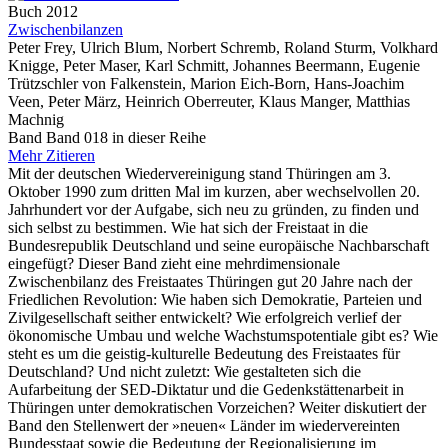
Buch
2012
Zwischenbilanzen
Peter Frey, Ulrich Blum, Norbert Schremb, Roland Sturm, Volkhard
Knigge, Peter Maser, Karl Schmitt, Johannes Beermann, Eugenie
Trützschler von Falkenstein, Marion Eich-Born, Hans-Joachim
Veen, Peter März, Heinrich Oberreuter, Klaus Manger, Matthias
Machnig
Band Band 018 in dieser Reihe
Mehr
Zitieren
Mit der deutschen Wiedervereinigung stand Thüringen am 3.
Oktober 1990 zum dritten Mal im kurzen, aber wechselvollen 20.
Jahrhundert vor der Aufgabe, sich neu zu gründen, zu finden und
sich selbst zu bestimmen. Wie hat sich der Freistaat in die
Bundesrepublik Deutschland und seine europäische Nachbarschaft
eingefügt? Dieser Band zieht eine mehrdimensionale
Zwischenbilanz des Freistaates Thüringen gut 20 Jahre nach der
Friedlichen Revolution: Wie haben sich Demo­kratie, Parteien und
Zivilgesellschaft seither entwickelt? Wie erfolgreich verlief der
ökonomische Umbau und welche Wachstumspotentiale gibt es? Wie
steht es um die geistig-kulturelle Bedeutung des Freistaates für
Deutschland? Und nicht zuletzt: Wie gestalteten sich die
Aufarbeitung der SED-Diktatur und die Gedenkstättenarbeit in
Thüringen unter demokratischen Vorzeichen? Weiter diskutiert der
Band den Stellenwert der »neuen« Länder im wiedervereinten
Bundesstaat sowie die Bedeutung der Regionalisierung im