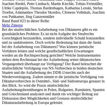
Joachim Riedel, Peter Limbach, Martin Kiechle, Tobias Freimüller,
Ulrike Capdepón, Thomas Bardenhagen, Katharina Lenski, Stefan
Troebst, Adamantios Theodor Skordos, Clemens Vollnhals, Joachim
von Puttkamer, Jörg Ganzenmüller
Band Band 023 in dieser Reihe
Mehr
Zitieren
Bei der strafrechtlichen Aufarbeitung von Diktaturen gibt es ein
grundsätzliches Problem: Es ist nicht Aufgabe des Strafrechts
Gerechtigkeit herzustellen, sondern individuelle Schuld festzustellen
und zu sanktionieren. Doch welche Bedeutung hat dann die Justiz
bei der Aufarbeitung von Diktaturen? Was können juristische
Verfahren leisten und welche gesellschaftlichen Erwartungen
werden an die Rechtsprechung gerichtet? Welche Instrumentarien
stehen dem Rechtsstaat bei der Aufarbeitung seiner diktatorischen
Vergangenheit überhaupt zur Verfügung? Der Band beleuchtet die
strafrechtliche Verfolgung von NS-Verbrechen in beiden deutschen
Staaten und die Aufarbeitung des DDR-Unrechts nach der
Wiedervereinigung. Zudem nimmt er die juristische Verfolgung von
Diktaturverbrechen in Ostmittel-, Süd- und Südosteuropa genauer in
den Blick. So wird die Praxis strafrechtlicher
Aufarbeitungsbemühungen in Polen, Bulgarien, Rumänien, Spanien
und Griechenland analysiert und damit ein wichtiger Beitrag zur
Diskussion über Möglichkeiten und Grenzen strafrechtlicher
Diktaturaufarbeitung in Europa geleistet.