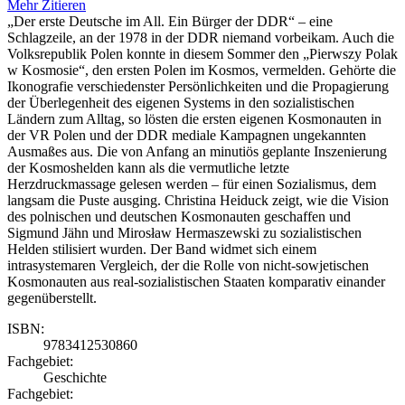
Mehr
Zitieren
„Der erste Deutsche im All. Ein Bürger der DDR“ – eine
Schlagzeile, an der 1978 in der DDR niemand vorbeikam. Auch die
Volksrepublik Polen konnte in diesem Sommer den „Pierwszy Polak
w Kosmosie“, den ersten Polen im Kosmos, vermelden. Gehörte die
Ikonografie verschiedenster Persönlichkeiten und die Propagierung
der Überlegenheit des eigenen Systems in den sozialistischen
Ländern zum Alltag, so lösten die ersten eigenen Kosmonauten in
der VR Polen und der DDR mediale Kampagnen ungekannten
Ausmaßes aus. Die von Anfang an minutiös geplante Inszenierung
der Kosmoshelden kann als die vermutliche letzte
Herzdruckmassage gelesen werden – für einen Sozialismus, dem
langsam die Puste ausging. Christina Heiduck zeigt, wie die Vision
des polnischen und deutschen Kosmonauten geschaffen und
Sigmund Jähn und Mirosław Hermaszewski zu sozialistischen
Helden stilisiert wurden. Der Band widmet sich einem
intrasystemaren Vergleich, der die Rolle von nicht-sowjetischen
Kosmonauten aus real-sozialistischen Staaten komparativ einander
gegenüberstellt.
ISBN:
9783412530860
Fachgebiet:
Geschichte
Fachgebiet: