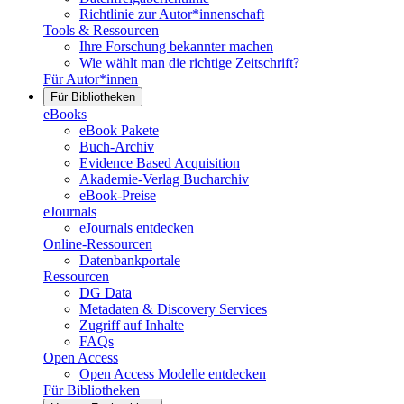
Richtlinie zur Autor*innenschaft
Tools & Ressourcen
Ihre Forschung bekannter machen
Wie wählt man die richtige Zeitschrift?
Für Autor*innen
Für Bibliotheken
eBooks
eBook Pakete
Buch-Archiv
Evidence Based Acquisition
Akademie-Verlag Bucharchiv
eBook-Preise
eJournals
eJournals entdecken
Online-Ressourcen
Datenbankportale
Ressourcen
DG Data
Metadaten & Discovery Services
Zugriff auf Inhalte
FAQs
Open Access
Open Access Modelle entdecken
Für Bibliotheken