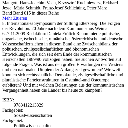
Mangott, Hans-Joachim Veen, Krzysztof Ruchniewicz, Eckhard
Jesse, Mária Schmidt, Franz-Josef Schlichting, Peter März
Band Band 015 in dieser Reihe
Mehr
Zitieren
8. Internationales Symposium der Stiftung Ettersberg: Die Folgen
der Revolution. 20 Jahre nach dem Kommunismus Weimar
6.-7.11.2009 Redaktion: Daniela Frölich Renommierte polnische,
ungarische, tschechische, rumänische, österreichische und deutsche
Wissenschaftler ziehen in diesem Band eine Zwischenbilanz der
politischen, zivilgesellschaftlichen und ökonomischen
Entwicklungen, die sich seit dem Ende der kommunistischen
Herrschaften 1989/90 vollzogen haben. Sie suchen Antworten auf
folgende Fragen: Was ist aus den großen Erwartungen des Westens
und den nationalen Utopien der Anfangszeit geworden? Wie weit
konnten sich rechtsstaatliche Demokratie, zivilgesellschaftliche und
pluralistische Parteienstrukturen in Ostmittel-und Osteuropa
etablieren? Und mit welchen Belastungen aus der kommunistischen
Vergangenheit haben die Länder bis heute zu kämpfen?
ISBN:
9783412213329
Fachgebiet:
Sozialwissenschaften
Fachgebiet:
Politikwissenschaften