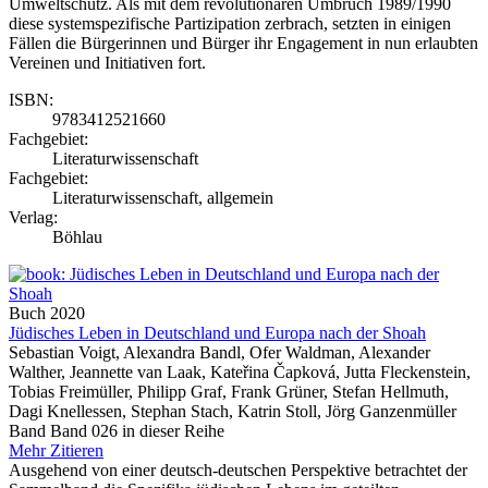
Umweltschutz. Als mit dem revolutionären Umbruch 1989/1990
diese systemspezifische Partizipation zerbrach, setzten in einigen
Fällen die Bürgerinnen und Bürger ihr Engagement in nun erlaubten
Vereinen und Initiativen fort.
ISBN:
9783412521660
Fachgebiet:
Literaturwissenschaft
Fachgebiet:
Literaturwissenschaft, allgemein
Verlag:
Böhlau
Buch
2020
Jüdisches Leben in Deutschland und Europa nach der Shoah
Sebastian Voigt, Alexandra Bandl, Ofer Waldman, Alexander
Walther, Jeannette van Laak, Kateřina Čapková, Jutta Fleckenstein,
Tobias Freimüller, Philipp Graf, Frank Grüner, Stefan Hellmuth,
Dagi Knellessen, Stephan Stach, Katrin Stoll, Jörg Ganzenmüller
Band Band 026 in dieser Reihe
Mehr
Zitieren
Ausgehend von einer deutsch-deutschen Perspektive betrachtet der