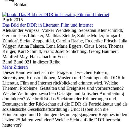
Böhlau
Buch
2015
Das Bild der DDR in Literatur, Film und Internet
Aleksander Wirpsza, Volker Wehdeking, Sebastian Kleinschmidt,
Gerhard Jens Lüdeker, Matthias Steinle, Sabine Moller, Irmgard
Zündorf, Stefan Zeppenfeld, Carolin Raabe, Frederike Fritsch, Julia
Wigger, Anina Falasca, Lena Marie Eggers, Claus Löser, Thomas
Krüger, Karl Schmitt, Franz-Josef Schlichting, Georg Baumert,
Manfred May, Hans-Joachim Veen
Band Band 021 in dieser Reihe
Mehr
Zitieren
Dieser Band widmet sich der Frage, mit welchen Bildern,
Stereotypen, Konstruktionen, Mustern und Deutungen die DDR in
Literatur, Film und Internet rückblickend erinnert wird. Welche
Themen, Probleme, Gestalten und Ereignisse sind vorherrschend?
Welche Wertungen zwischen Ostalgie und kritischer Aufarbeitung
dominieren? Wie breit ist das Spektrum der Erinnerungen und
Deutungen in der Rückschau auf die DDR als Parteidiktatur und als
sozialistische Gesellschaftsordnung? Und: Haben sich die
Erinnerungen und Deutungen des untergegangenen Regimes in den
letzten 25 Jahren verändert? Welche Sicht auf die DDR herrscht
heute vor?