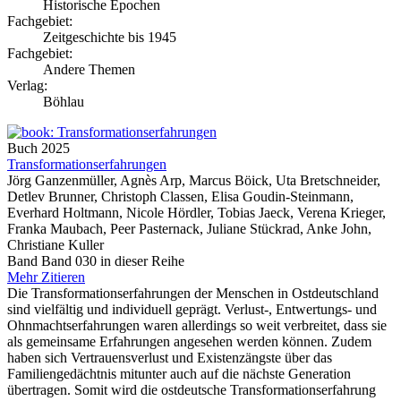
Historische Epochen
Fachgebiet:
Zeitgeschichte bis 1945
Fachgebiet:
Andere Themen
Verlag:
Böhlau
Buch
2025
Transformationserfahrungen
Jörg Ganzenmüller, Agnès Arp, Marcus Böick, Uta Bretschneider,
Detlev Brunner, Christoph Classen, Elisa Goudin-Steinmann,
Everhard Holtmann, Nicole Hördler, Tobias Jaeck, Verena Krieger,
Franka Maubach, Peer Pasternack, Juliane Stückrad, Anke John,
Christiane Kuller
Band Band 030 in dieser Reihe
Mehr
Zitieren
Die Transformationserfahrungen der Menschen in Ostdeutschland
sind vielfältig und individuell geprägt. Verlust-, Entwertungs- und
Ohnmachtserfahrungen waren allerdings so weit verbreitet, dass sie
als gemeinsame Erfahrungen angesehen werden können. Zudem
haben sich Vertrauensverlust und Existenzängste über das
Familiengedächtnis mitunter auch auf die nächste Generation
übertragen. Somit wird die ostdeutsche Transformationserfahrung