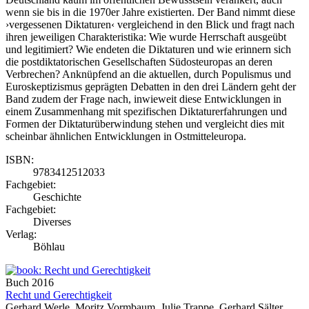
wenn sie bis in die 1970er Jahre existierten. Der Band nimmt diese
›vergessenen Diktaturen‹ vergleichend in den Blick und fragt nach
ihren jeweiligen Charakteristika: Wie wurde Herrschaft ausgeübt
und legitimiert? Wie endeten die Diktaturen und wie erinnern sich
die postdiktatorischen Gesellschaften Südosteuropas an deren
Verbrechen? Anknüpfend an die aktuellen, durch Populismus und
Euroskeptizismus geprägten Debatten in den drei Ländern geht der
Band zudem der Frage nach, inwieweit diese Entwicklungen in
einem Zusammenhang mit spezifischen Diktaturerfahrungen und
Formen der Diktaturüberwindung stehen und vergleicht dies mit
scheinbar ähnlichen Entwicklungen in Ostmitteleuropa.
ISBN:
9783412512033
Fachgebiet:
Geschichte
Fachgebiet:
Diverses
Verlag:
Böhlau
Buch
2016
Recht und Gerechtigkeit
Gerhard Werle, Moritz Vormbaum, Julie Trappe, Gerhard Sälter,