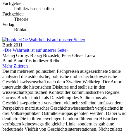
Fachgebiet:
Politikwissenschaften
Fachgebiet:
Theorie
Verlag:
Böhlau
Buch
2011
»Die Wahrheit ist auf unserer Seite«
Maciej Górny, Blazej Brzostek, Peter Oliver Loew
Band Band 016 in dieser Reihe
Mehr
Zitieren
Die mit mehreren polnischen Fachpreisen ausgezeichnete Studie
analysiert die ostdeutsche, polnische und tschechoslowakische
Geschichtswissenschaft nach dem Zweiten Weltkrieg. Der Autor
untersucht die historischen Diskurse und stellt sie in den
wissenschaftspolitischen Kontext der kommunistischen Regime.
Górnys Buch ist nicht als Darstellung des Stalinismus als
Geschichts-epoche zu verstehen; vielmehr soll eine umfassendere
Perspektive marxistischer Geschichtswissenschaft vergleichend in
drei Volksrepubliken Ostmitteleuropas geboten werden. Dabei wird
deutlich: Die in ihren jeweiligen Ländern führenden Historiker
verfolgten keineswegs die gleiche Linie, sondern es gab eine
bedeutende Vielfalt von Geschichtsinterpretationen. Nicht zuletzt