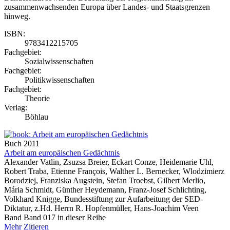
zusammenwachsenden Europa über Landes- und Staatsgrenzen
hinweg.
ISBN:
9783412215705
Fachgebiet:
Sozialwissenschaften
Fachgebiet:
Politikwissenschaften
Fachgebiet:
Theorie
Verlag:
Böhlau
Buch
2011
Arbeit am europäischen Gedächtnis
Alexander Vatlin, Zsuzsa Breier, Eckart Conze, Heidemarie Uhl,
Robert Traba, Etienne François, Walther L. Bernecker, Wlodzimierz
Borodziej, Franziska Augstein, Stefan Troebst, Gilbert Merlio,
Mária Schmidt, Günther Heydemann, Franz-Josef Schlichting,
Volkhard Knigge, Bundesstiftung zur Aufarbeitung der SED-
Diktatur, z.Hd. Herrn R. Hopfenmüller, Hans-Joachim Veen
Band Band 017 in dieser Reihe
Mehr
Zitieren