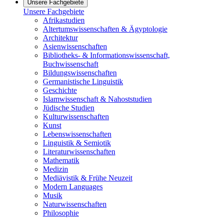
Unsere Fachgebiete
Unsere Fachgebiete
Afrikastudien
Altertumswissenschaften & Ägyptologie
Architektur
Asienwissenschaften
Bibliotheks- & Informationswissenschaft,
Buchwissenschaft
Bildungswissenschaften
Germanistische Linguistik
Geschichte
Islamwissenschaft & Nahoststudien
Jüdische Studien
Kulturwissenschaften
Kunst
Lebenswissenschaften
Linguistik & Semiotik
Literaturwissenschaften
Mathematik
Medizin
Mediävistik & Frühe Neuzeit
Modern Languages
Musik
Naturwissenschaften
Philosophie