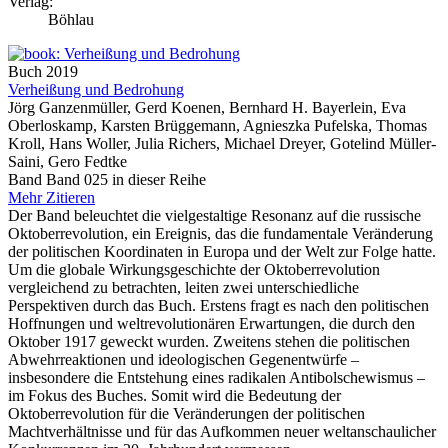
Verlag:
Böhlau
Buch
2019
Verheißung und Bedrohung
Jörg Ganzenmüller, Gerd Koenen, Bernhard H. Bayerlein, Eva
Oberloskamp, Karsten Brüggemann, Agnieszka Pufelska, Thomas
Kroll, Hans Woller, Julia Richers, Michael Dreyer, Gotelind Müller-
Saini, Gero Fedtke
Band Band 025 in dieser Reihe
Mehr
Zitieren
Der Band beleuchtet die vielgestaltige Resonanz auf die russische
Oktoberrevolution, ein Ereignis, das die fundamentale Veränderung
der politischen Koordinaten in Europa und der Welt zur Folge hatte.
Um die globale Wirkungsgeschichte der Oktoberrevolution
vergleichend zu betrachten, leiten zwei unterschiedliche
Perspektiven durch das Buch. Erstens fragt es nach den politischen
Hoffnungen und weltrevolutionären Erwartungen, die durch den
Oktober 1917 geweckt wurden. Zweitens stehen die politischen
Abwehrreaktionen und ideologischen Gegenentwürfe –
insbesondere die Entstehung eines radikalen Antibolschewismus –
im Fokus des Buches. Somit wird die Bedeutung der
Oktoberrevolution für die Veränderungen der politischen
Machtverhältnisse und für das Aufkommen neuer weltanschaulicher