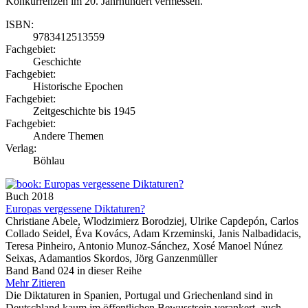
Konkurrenzen im 20. Jahrhundert vermessen.
ISBN:
9783412513559
Fachgebiet:
Geschichte
Fachgebiet:
Historische Epochen
Fachgebiet:
Zeitgeschichte bis 1945
Fachgebiet:
Andere Themen
Verlag:
Böhlau
Buch
2018
Europas vergessene Diktaturen?
Christiane Abele, Wlodzimierz Borodziej, Ulrike Capdepón, Carlos
Collado Seidel, Éva Kovács, Adam Krzeminski, Janis Nalbadidacis,
Teresa Pinheiro, Antonio Munoz-Sánchez, Xosé Manoel Núnez
Seixas, Adamantios Skordos, Jörg Ganzenmüller
Band Band 024 in dieser Reihe
Mehr
Zitieren
Die Diktaturen in Spanien, Portugal und Griechenland sind in
Deutschland kaum im öffentlichen Bewusstsein verankert, auch