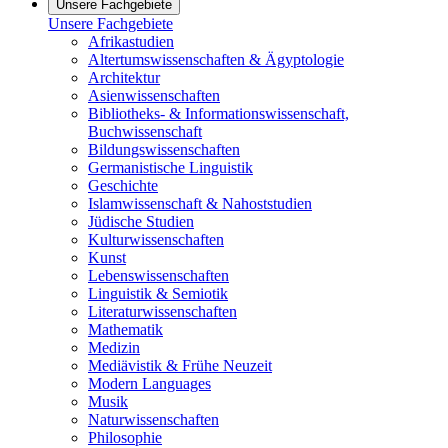
Unsere Fachgebiete
Unsere Fachgebiete
Afrikastudien
Altertumswissenschaften & Ägyptologie
Architektur
Asienwissenschaften
Bibliotheks- & Informationswissenschaft,
Buchwissenschaft
Bildungswissenschaften
Germanistische Linguistik
Geschichte
Islamwissenschaft & Nahoststudien
Jüdische Studien
Kulturwissenschaften
Kunst
Lebenswissenschaften
Linguistik & Semiotik
Literaturwissenschaften
Mathematik
Medizin
Mediävistik & Frühe Neuzeit
Modern Languages
Musik
Naturwissenschaften
Philosophie