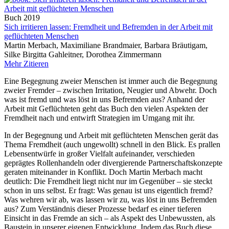
Buch
2019
Sich irritieren lassen: Fremdheit und Befremden in der Arbeit mit
geflüchteten Menschen
Martin Merbach, Maximiliane Brandmaier, Barbara Bräutigam,
Silke Birgitta Gahleitner, Dorothea Zimmermann
Mehr
Zitieren
Eine Begegnung zweier Menschen ist immer auch die Begegnung
zweier Fremder – zwischen Irritation, Neugier und Abwehr. Doch
was ist fremd und was löst in uns Befremden aus? Anhand der
Arbeit mit Geflüchteten geht das Buch den vielen Aspekten der
Fremdheit nach und entwirft Strategien im Umgang mit ihr.
In der Begegnung und Arbeit mit geflüchteten Menschen gerät das
Thema Fremdheit (auch ungewollt) schnell in den Blick. Es prallen
Lebensentwürfe in großer Vielfalt aufeinander, verschieden
geprägtes Rollenhandeln oder divergierende Partnerschaftskonzepte
geraten miteinander in Konflikt. Doch Martin Merbach macht
deutlich: Die Fremdheit liegt nicht nur im Gegenüber – sie steckt
schon in uns selbst. Er fragt: Was genau ist uns eigentlich fremd?
Was wehren wir ab, was lassen wir zu, was löst in uns Befremden
aus? Zum Verständnis dieser Prozesse bedarf es einer tieferen
Einsicht in das Fremde an sich – als Aspekt des Unbewussten, als
Baustein in unserer eigenen Entwicklung. Indem das Buch diese