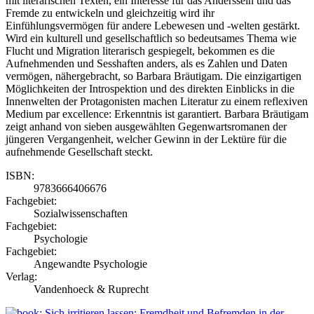
mit literarischen Texten, ein Interesse für das Anderssein und das
Fremde zu entwickeln und gleichzeitig wird ihr
Einfühlungsvermögen für andere Lebewesen und -welten gestärkt.
Wird ein kulturell und gesellschaftlich so bedeutsames Thema wie
Flucht und Migration literarisch gespiegelt, bekommen es die
Aufnehmenden und Sesshaften anders, als es Zahlen und Daten
vermögen, nähergebracht, so Barbara Bräutigam. Die einzigartigen
Möglichkeiten der Introspektion und des direkten Einblicks in die
Innenwelten der Protagonisten machen Literatur zu einem reflexiven
Medium par excellence: Erkenntnis ist garantiert. Barbara Bräutigam
zeigt anhand von sieben ausgewählten Gegenwartsromanen der
jüngeren Vergangenheit, welcher Gewinn in der Lektüre für die
aufnehmende Gesellschaft steckt.
ISBN:
9783666406676
Fachgebiet:
Sozialwissenschaften
Fachgebiet:
Psychologie
Fachgebiet:
Angewandte Psychologie
Verlag:
Vandenhoeck & Ruprecht