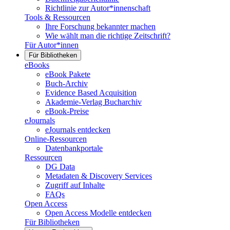
Richtlinie zur Autor*innenschaft
Tools & Ressourcen
Ihre Forschung bekannter machen
Wie wählt man die richtige Zeitschrift?
Für Autor*innen
Für Bibliotheken
eBooks
eBook Pakete
Buch-Archiv
Evidence Based Acquisition
Akademie-Verlag Bucharchiv
eBook-Preise
eJournals
eJournals entdecken
Online-Ressourcen
Datenbankportale
Ressourcen
DG Data
Metadaten & Discovery Services
Zugriff auf Inhalte
FAQs
Open Access
Open Access Modelle entdecken
Für Bibliotheken