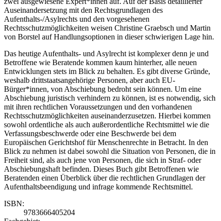
zwei ausgewiesene Expert*innen auf. Auf der Basis detaillierter
Auseinandersetzung mit den Rechtsgrundlagen des
Aufenthalts-/Asylrechts und den vorgesehenen
Rechtsschutzmöglichkeiten weisen Christine Graebsch und Martin
von Borstel auf Handlungsoptionen in dieser schwierigen Lage hin.
Das heutige Aufenthalts- und Asylrecht ist komplexer denn je und
Betroffene wie Beratende kommen kaum hinterher, alle neuen
Entwicklungen stets im Blick zu behalten. Es gibt diverse Gründe,
weshalb drittstaatsangehörige Personen, aber auch EU-
Bürger*innen, von Abschiebung bedroht sein können. Um eine
Abschiebung juristisch verhindern zu können, ist es notwendig, sich
mit ihren rechtlichen Voraussetzungen und den vorhandenen
Rechtsschutzmöglichkeiten auseinanderzusetzen. Hierbei kommen
sowohl ordentliche als auch außerordentliche Rechtsmittel wie die
Verfassungsbeschwerde oder eine Beschwerde bei dem
Europäischen Gerichtshof für Menschenrechte in Betracht. In den
Blick zu nehmen ist dabei sowohl die Situation von Personen, die in
Freiheit sind, als auch jene von Personen, die sich in Straf- oder
Abschiebungshaft befinden. Dieses Buch gibt Betroffenen wie
Beratenden einen Überblick über die rechtlichen Grundlagen der
Aufenthaltsbeendigung und infrage kommende Rechtsmittel.
ISBN:
9783666405204