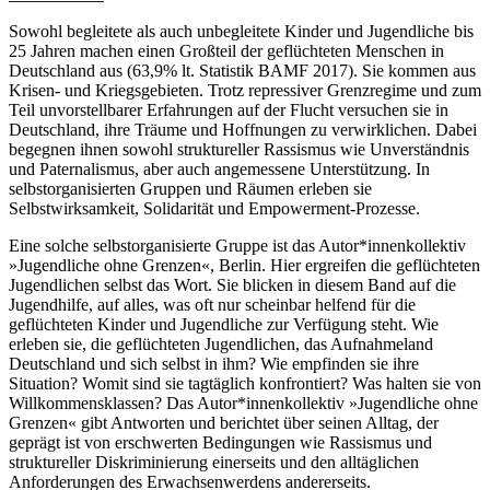
Sowohl begleitete als auch unbegleitete Kinder und Jugendliche bis
25 Jahren machen einen Großteil der geflüchteten Menschen in
Deutschland aus (63,9% lt. Statistik BAMF 2017). Sie kommen aus
Krisen- und Kriegsgebieten. Trotz repressiver Grenzregime und zum
Teil unvorstellbarer Erfahrungen auf der Flucht versuchen sie in
Deutschland, ihre Träume und Hoffnungen zu verwirklichen. Dabei
begegnen ihnen sowohl struktureller Rassismus wie Unverständnis
und Paternalismus, aber auch angemessene Unterstützung. In
selbstorganisierten Gruppen und Räumen erleben sie
Selbstwirksamkeit, Solidarität und Empowerment-Prozesse.
Eine solche selbstorganisierte Gruppe ist das Autor*innenkollektiv
»Jugendliche ohne Grenzen«, Berlin. Hier ergreifen die geflüchteten
Jugendlichen selbst das Wort. Sie blicken in diesem Band auf die
Jugendhilfe, auf alles, was oft nur scheinbar helfend für die
geflüchteten Kinder und Jugendliche zur Verfügung steht. Wie
erleben sie, die geflüchteten Jugendlichen, das Aufnahmeland
Deutschland und sich selbst in ihm? Wie empfinden sie ihre
Situation? Womit sind sie tagtäglich konfrontiert? Was halten sie von
Willkommensklassen? Das Autor*innenkollektiv »Jugendliche ohne
Grenzen« gibt Antworten und berichtet über seinen Alltag, der
geprägt ist von erschwerten Bedingungen wie Rassismus und
struktureller Diskriminierung einerseits und den alltäglichen
Anforderungen des Erwachsenwerdens andererseits.