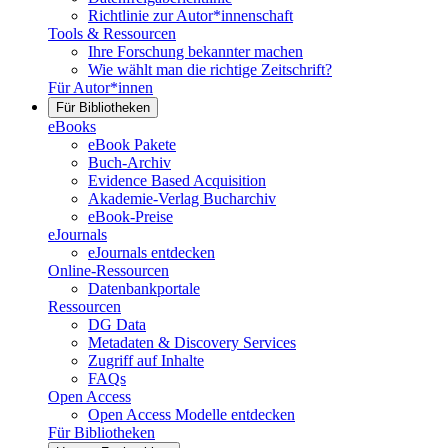
Richtlinie zur Autor*innenschaft
Tools & Ressourcen
Ihre Forschung bekannter machen
Wie wählt man die richtige Zeitschrift?
Für Autor*innen
Für Bibliotheken
eBooks
eBook Pakete
Buch-Archiv
Evidence Based Acquisition
Akademie-Verlag Bucharchiv
eBook-Preise
eJournals
eJournals entdecken
Online-Ressourcen
Datenbankportale
Ressourcen
DG Data
Metadaten & Discovery Services
Zugriff auf Inhalte
FAQs
Open Access
Open Access Modelle entdecken
Für Bibliotheken