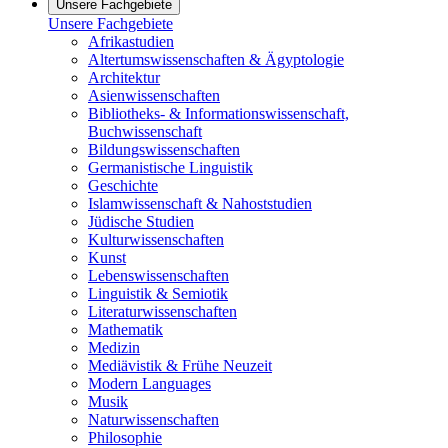
Unsere Fachgebiete
Unsere Fachgebiete
Afrikastudien
Altertumswissenschaften & Ägyptologie
Architektur
Asienwissenschaften
Bibliotheks- & Informationswissenschaft,
Buchwissenschaft
Bildungswissenschaften
Germanistische Linguistik
Geschichte
Islamwissenschaft & Nahoststudien
Jüdische Studien
Kulturwissenschaften
Kunst
Lebenswissenschaften
Linguistik & Semiotik
Literaturwissenschaften
Mathematik
Medizin
Mediävistik & Frühe Neuzeit
Modern Languages
Musik
Naturwissenschaften
Philosophie