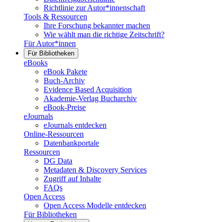
Richtlinie zur Autor*innenschaft
Tools & Ressourcen
Ihre Forschung bekannter machen
Wie wählt man die richtige Zeitschrift?
Für Autor*innen
Für Bibliotheken
eBooks
eBook Pakete
Buch-Archiv
Evidence Based Acquisition
Akademie-Verlag Bucharchiv
eBook-Preise
eJournals
eJournals entdecken
Online-Ressourcen
Datenbankportale
Ressourcen
DG Data
Metadaten & Discovery Services
Zugriff auf Inhalte
FAQs
Open Access
Open Access Modelle entdecken
Für Bibliotheken