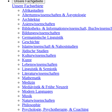
Unsere Fachgebiete
Unsere Fachgebiete
Afrikastudien
Altertumswissenschaften & Ägyptologie
Architektur
Asienwissenschaften
Bibliotheks- & Informationswissenschaft, Buchwissensch
Bildungswissenschaften
Germanistische Linguistik
Geschichte
Islamwissenschaft & Nahoststudien
Jüdische Studien
Kulturwissenschaften
Kunst
Lebenswissenschaften
Linguistik & Semiotik
Literaturwissenschaften
Mathematik
Medizin
Mediävistik & Frühe Neuzeit
Modern Languages
Musik
Naturwissenschaften
Philosophie
Psychologie, Psychotherapie, & Coaching