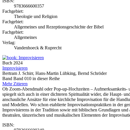
ISBN:
9783666600357
Fachgebiet:
Theologie und Religion
Fachgebiet:
Allgemeines und Rezeptionsgeschichte der Bibel
Fachgebiet:
Allgemeines
Verlag:
Vandenhoeck & Ruprecht
Buch
2024
Improvisieren
Bertram J. Schirr, Hans-Martin Lübking, Bernd Schröder
Band Band 010 in dieser Reihe
Mehr
Zitieren
Ob Zoom-Abendmahl oder Pop-up-Hochzeiten – Aufmerksamkeits- und I
spiegelt sich auch in einer dichteren Spiritualität wider, die Haupt- 
anschauliche Ansätze für eine kirchliche Improvisation für die Han
und Modellen. Wo schon etablierte Improvisationspraktiken in der ge
Improvisierens in der Tradition sowie mit biblischen Grundlagen und 
theatralen, tänzerischen und musikalischen Elementen der Improvisa
ISBN: