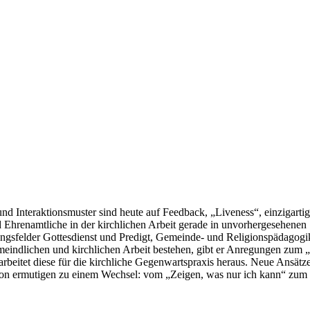
nteraktionsmuster sind heute auf Feedback, „Liveness“, einzigartig
und Ehrenamtliche in der kirchlichen Arbeit gerade in unvorhergesehenen 
dlungsfelder Gottesdienst und Predigt, Gemeinde- und Religionspädagog
meindlichen und kirchlichen Arbeit bestehen, gibt er Anregungen zum „
arbeitet diese für die kirchliche Gegenwartspraxis heraus. Neue Ansätz
tion ermutigen zu einem Wechsel: vom „Zeigen, was nur ich kann“ zum