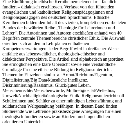
Eine Einführung in ethische Kernthemen: elementar – fachlich
fundiert – didaktisch erschlossen. Verfasst von den führenden
evangelischen und katholischen Religionspädagoginnen und
Religionspädagogen des deutschen Sprachraums. Ethische
Kernthemen bilden den Inhalt des vierten, komplett neu erarbeiteten
Bandes der bewährten Reihe „Theologie für Lehrerinnen und
Lehrer“. Die Autorinnen und Autoren erschließen anhand von 40
Begriffen zentrale Themenbereiche christlicher Ethik. Die Auswahl
orientiert sich an den in Lehrplänen enthaltenen
Kompetenzerwartungen. Jeder Begriff wird in dreifacher Weise
entfaltet: aus lebensweltlicher, theologisch-ethischer und
didaktischer Perspektive. Die Artikel sind alphabetisch angeordnet.
Sie ermöglichen eine klare Übersicht sowie eine verständliche
Grundlage für eine ethische Bildung im Religionsunterricht.
Themen im Einzelnen sind u. a.: Armut/Reichtum/Eigentum,
Digitalisierung/Big Data/künstliche Intelligenz,
Diskriminierung/Rassismus, Glück/gutes Leben,
Menschenrechte/Menschenwürde, Multireligiosität/Weltethos,
Umwelt/Nachhaltigkeit/ökologische Ethik. Religionsunterricht soll
Schülerinnen und Schüler zu einer mündigen Lebensführung und
solidarischen Weltgestaltung befähigen. In diesem Band finden
Studierende wie Lehrende praxisbezogene Anregungen für einen
theologisch fundierten sowie an Kindern und Jugendlichen
orientierten Unterricht.