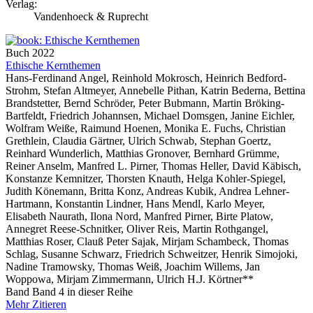
Verlag:
Vandenhoeck & Ruprecht
Buch
2022
Ethische Kernthemen
Hans-Ferdinand Angel, Reinhold Mokrosch, Heinrich Bedford-
Strohm, Stefan Altmeyer, Annebelle Pithan, Katrin Bederna, Bettina
Brandstetter, Bernd Schröder, Peter Bubmann, Martin Bröking-
Bartfeldt, Friedrich Johannsen, Michael Domsgen, Janine Eichler,
Wolfram Weiße, Raimund Hoenen, Monika E. Fuchs, Christian
Grethlein, Claudia Gärtner, Ulrich Schwab, Stephan Goertz,
Reinhard Wunderlich, Matthias Gronover, Bernhard Grümme,
Reiner Anselm, Manfred L. Pirner, Thomas Heller, David Käbisch,
Konstanze Kemnitzer, Thorsten Knauth, Helga Kohler-Spiegel,
Judith Könemann, Britta Konz, Andreas Kubik, Andrea Lehner-
Hartmann, Konstantin Lindner, Hans Mendl, Karlo Meyer,
Elisabeth Naurath, Ilona Nord, Manfred Pirner, Birte Platow,
Annegret Reese-Schnitker, Oliver Reis, Martin Rothgangel,
Matthias Roser, Clauß Peter Sajak, Mirjam Schambeck, Thomas
Schlag, Susanne Schwarz, Friedrich Schweitzer, Henrik Simojoki,
Nadine Tramowsky, Thomas Weiß, Joachim Willems, Jan
Woppowa, Mirjam Zimmermann, Ulrich H.J. Körtner**
Band Band 4 in dieser Reihe
Mehr
Zitieren