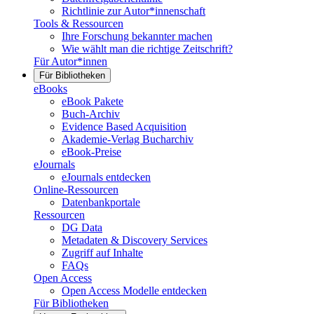
Richtlinie zur Autor*innenschaft
Tools & Ressourcen
Ihre Forschung bekannter machen
Wie wählt man die richtige Zeitschrift?
Für Autor*innen
Für Bibliotheken
eBooks
eBook Pakete
Buch-Archiv
Evidence Based Acquisition
Akademie-Verlag Bucharchiv
eBook-Preise
eJournals
eJournals entdecken
Online-Ressourcen
Datenbankportale
Ressourcen
DG Data
Metadaten & Discovery Services
Zugriff auf Inhalte
FAQs
Open Access
Open Access Modelle entdecken
Für Bibliotheken