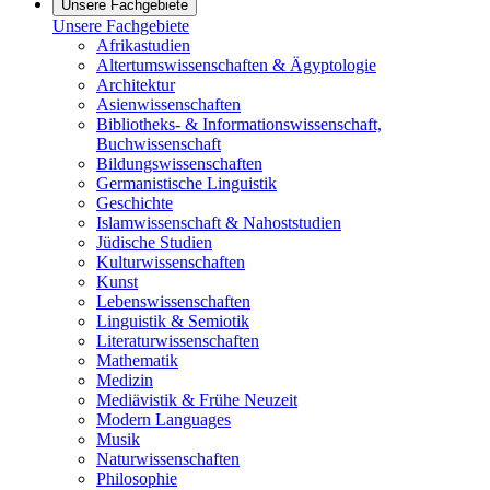
Unsere Fachgebiete
Unsere Fachgebiete
Afrikastudien
Altertumswissenschaften & Ägyptologie
Architektur
Asienwissenschaften
Bibliotheks- & Informationswissenschaft,
Buchwissenschaft
Bildungswissenschaften
Germanistische Linguistik
Geschichte
Islamwissenschaft & Nahoststudien
Jüdische Studien
Kulturwissenschaften
Kunst
Lebenswissenschaften
Linguistik & Semiotik
Literaturwissenschaften
Mathematik
Medizin
Mediävistik & Frühe Neuzeit
Modern Languages
Musik
Naturwissenschaften
Philosophie