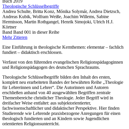
Buch
2019
Theologische Schlüsselbegriffe
Andrea Schulte, Britta Konz, Mónika Solymár, Andrea Dietzsch,
Andreas Kubik, Wolfram Weiße, Joachim Willems, Sabine
Hermisson, Martin Rothgangel, Henrik Simojoki, Ulrich H.J.
Körtner
Band Band 001 in dieser Reihe
Mehr
Zitieren
Eine Einführung in theologische Kernthemen: elementar – fachlich
fundiert – didaktisch erschlossen.
Verfasst von den führenden evangelischen Religionspädagoginnen
und Religionspädagogen des deutschen Sprachraums.
Theologische Schlüsselbegriffe bilden den Inhalt des ersten,
komplett neu erarbeiteten Bandes der bewährten Reihe „Theologie
für Lehrerinnen und Lehrer“. Die Autorinnen und Autoren
erschließen anhand von 40 ausgewählten Begriffen zentrale
Themenbereiche christlicher Theologie. Jeder Begriff wird in
dreifacher Weise entfaltet: aus subjektorientierter,
fachwissenschaftlicher und didaktischer Perspektive. Hier finden
Studierende wie Lehrende praxisbezogene Anregungen für einen
theologisch fundierten und an Kindern sowie Jugendlichen
orientierten Religionsunterricht.