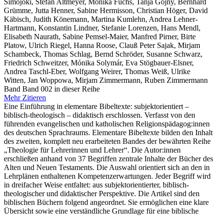
Simojoki, Stefan Altmeyer, Monika Fuchs, Tanja Gojny, Bernhard
Grümme, Jutta Henner, Sabine Hermisson, Christian Höger, David
Käbisch, Judith Könemann, Martina Kumlehn, Andrea Lehner-
Hartmann, Konstantin Lindner, Stefanie Lorenzen, Hans Mendl,
Elisabeth Naurath, Sabine Pemsel-Maier, Manfred Pirner, Birte
Platow, Ulrich Riegel, Hanna Roose, Clauß Peter Sajak, Mirjam
Schambeck, Thomas Schlag, Bernd Schröder, Susanne Schwarz,
Friedrich Schweitzer, Mónika Solymár, Eva Stögbauer-Elsner,
Andrea Taschl-Eber, Wolfgang Weirer, Thomas Weiß, Ulrike
Witten, Jan Woppowa, Mirjam Zimmermann, Ruben Zimmermann
Band Band 002 in dieser Reihe
Mehr
Zitieren
Eine Einführung in elementare Bibeltexte: subjektorientiert –
biblisch-theologisch – didaktisch erschlossen. Verfasst von den
führenden evangelischen und katholischen Religionspädagog:innen
des deutschen Sprachraums. Elementare Bibeltexte bilden den Inhalt
des zweiten, komplett neu erarbeiteten Bandes der bewährten Reihe
„Theologie für Lehrerinnen und Lehrer“. Die Autor:innen
erschließen anhand von 37 Begriffen zentrale Inhalte der Bücher des
Alten und Neuen Testaments. Die Auswahl orientiert sich an den in
Lehrplänen enthaltenen Kompetenzerwartungen. Jeder Begriff wird
in dreifacher Weise entfaltet: aus subjektorientierter, biblisch-
theologischer und didaktischer Perspektive. Die Artikel sind den
biblischen Büchern folgend angeordnet. Sie ermöglichen eine klare
Übersicht sowie eine verständliche Grundlage für eine biblische