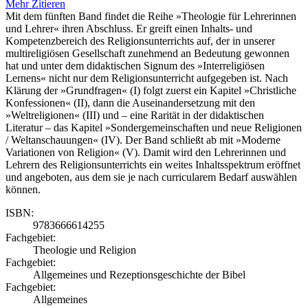
Mehr
Zitieren
Mit dem fünften Band findet die Reihe »Theologie für Lehrerinnen
und Lehrer« ihren Abschluss. Er greift einen Inhalts- und
Kompetenzbereich des Religionsunterrichts auf, der in unserer
multireligiösen Gesellschaft zunehmend an Bedeutung gewonnen
hat und unter dem didaktischen Signum des »Interreligiösen
Lernens« nicht nur dem Religionsunterricht aufgegeben ist. Nach
Klärung der »Grundfragen« (I) folgt zuerst ein Kapitel »Christliche
Konfessionen« (II), dann die Auseinandersetzung mit den
»Weltreligionen« (III) und – eine Rarität in der didaktischen
Literatur – das Kapitel »Sondergemeinschaften und neue Religionen
/ Weltanschauungen« (IV). Der Band schließt ab mit »Moderne
Variationen von Religion« (V). Damit wird den Lehrerinnen und
Lehrern des Religionsunterrichts ein weites Inhaltsspektrum eröffnet
und angeboten, aus dem sie je nach curricularem Bedarf auswählen
können.
ISBN:
9783666614255
Fachgebiet:
Theologie und Religion
Fachgebiet:
Allgemeines und Rezeptionsgeschichte der Bibel
Fachgebiet:
Allgemeines