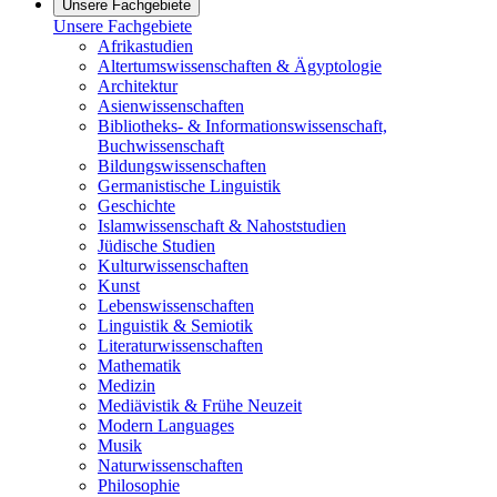
Unsere Fachgebiete
Unsere Fachgebiete
Afrikastudien
Altertumswissenschaften & Ägyptologie
Architektur
Asienwissenschaften
Bibliotheks- & Informationswissenschaft,
Buchwissenschaft
Bildungswissenschaften
Germanistische Linguistik
Geschichte
Islamwissenschaft & Nahoststudien
Jüdische Studien
Kulturwissenschaften
Kunst
Lebenswissenschaften
Linguistik & Semiotik
Literaturwissenschaften
Mathematik
Medizin
Mediävistik & Frühe Neuzeit
Modern Languages
Musik
Naturwissenschaften
Philosophie