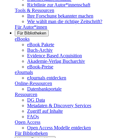
Richtlinie zur Autor*innenschaft
Tools & Ressourcen
Ihre Forschung bekannter machen
Wie wählt man die richtige Zeitschrift?
Für Autor*innen
Für Bibliotheken
eBooks
eBook Pakete
Buch-Archiv
Evidence Based Acquisition
Akademie-Verlag Bucharchiv
eBook-Preise
eJournals
eJournals entdecken
Online-Ressourcen
Datenbankportale
Ressourcen
DG Data
Metadaten & Discovery Services
Zugriff auf Inhalte
FAQs
Open Access
Open Access Modelle entdecken
Für Bibliotheken