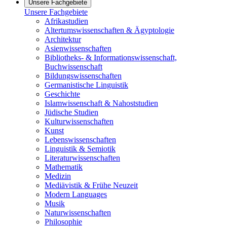
Unsere Fachgebiete
Unsere Fachgebiete
Afrikastudien
Altertumswissenschaften & Ägyptologie
Architektur
Asienwissenschaften
Bibliotheks- & Informationswissenschaft,
Buchwissenschaft
Bildungswissenschaften
Germanistische Linguistik
Geschichte
Islamwissenschaft & Nahoststudien
Jüdische Studien
Kulturwissenschaften
Kunst
Lebenswissenschaften
Linguistik & Semiotik
Literaturwissenschaften
Mathematik
Medizin
Mediävistik & Frühe Neuzeit
Modern Languages
Musik
Naturwissenschaften
Philosophie