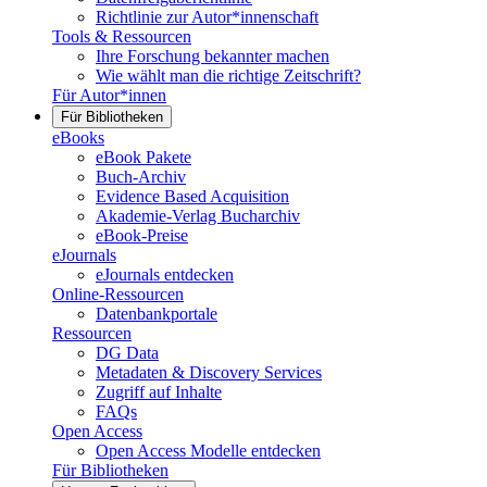
Richtlinie zur Autor*innenschaft
Tools & Ressourcen
Ihre Forschung bekannter machen
Wie wählt man die richtige Zeitschrift?
Für Autor*innen
Für Bibliotheken
eBooks
eBook Pakete
Buch-Archiv
Evidence Based Acquisition
Akademie-Verlag Bucharchiv
eBook-Preise
eJournals
eJournals entdecken
Online-Ressourcen
Datenbankportale
Ressourcen
DG Data
Metadaten & Discovery Services
Zugriff auf Inhalte
FAQs
Open Access
Open Access Modelle entdecken
Für Bibliotheken