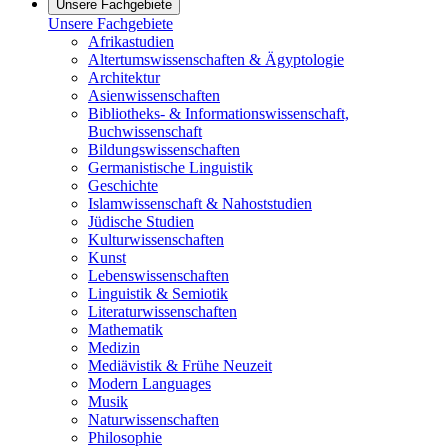
Unsere Fachgebiete
Unsere Fachgebiete
Afrikastudien
Altertumswissenschaften & Ägyptologie
Architektur
Asienwissenschaften
Bibliotheks- & Informationswissenschaft,
Buchwissenschaft
Bildungswissenschaften
Germanistische Linguistik
Geschichte
Islamwissenschaft & Nahoststudien
Jüdische Studien
Kulturwissenschaften
Kunst
Lebenswissenschaften
Linguistik & Semiotik
Literaturwissenschaften
Mathematik
Medizin
Mediävistik & Frühe Neuzeit
Modern Languages
Musik
Naturwissenschaften
Philosophie