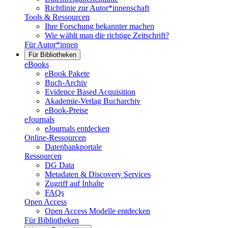
Richtlinie zur Autor*innenschaft
Tools & Ressourcen
Ihre Forschung bekannter machen
Wie wählt man die richtige Zeitschrift?
Für Autor*innen
Für Bibliotheken
eBooks
eBook Pakete
Buch-Archiv
Evidence Based Acquisition
Akademie-Verlag Bucharchiv
eBook-Preise
eJournals
eJournals entdecken
Online-Ressourcen
Datenbankportale
Ressourcen
DG Data
Metadaten & Discovery Services
Zugriff auf Inhalte
FAQs
Open Access
Open Access Modelle entdecken
Für Bibliotheken