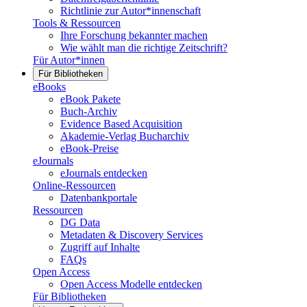
Richtlinie zur Autor*innenschaft
Tools & Ressourcen
Ihre Forschung bekannter machen
Wie wählt man die richtige Zeitschrift?
Für Autor*innen
Für Bibliotheken
eBooks
eBook Pakete
Buch-Archiv
Evidence Based Acquisition
Akademie-Verlag Bucharchiv
eBook-Preise
eJournals
eJournals entdecken
Online-Ressourcen
Datenbankportale
Ressourcen
DG Data
Metadaten & Discovery Services
Zugriff auf Inhalte
FAQs
Open Access
Open Access Modelle entdecken
Für Bibliotheken