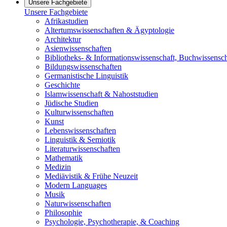
Unsere Fachgebiete
Unsere Fachgebiete
Afrikastudien
Altertumswissenschaften & Ägyptologie
Architektur
Asienwissenschaften
Bibliotheks- & Informationswissenschaft, Buchwissensch
Bildungswissenschaften
Germanistische Linguistik
Geschichte
Islamwissenschaft & Nahoststudien
Jüdische Studien
Kulturwissenschaften
Kunst
Lebenswissenschaften
Linguistik & Semiotik
Literaturwissenschaften
Mathematik
Medizin
Mediävistik & Frühe Neuzeit
Modern Languages
Musik
Naturwissenschaften
Philosophie
Psychologie, Psychotherapie, & Coaching