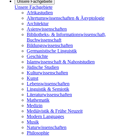
Unsere Fachgebiete
Unsere Fachgebiete
Afrikastudien
Altertumswissenschaften & Ägyptologie
Architektur
Asienwissenschaften
Bibliotheks- & Informationswissenschaft,
Buchwissenschaft
Bildungswissenschaften
Germanistische Linguistik
Geschichte
Islamwissenschaft & Nahoststudien
Jüdische Studien
Kulturwissenschaften
Kunst
Lebenswissenschaften
Linguistik & Semiotik
Literaturwissenschaften
Mathematik
Medizin
Mediävistik & Frühe Neuzeit
Modern Languages
Musik
Naturwissenschaften
Philosophie