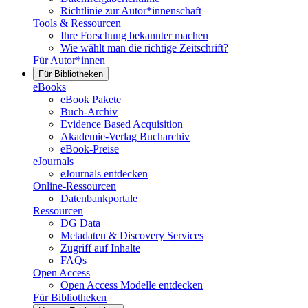
Richtlinie zur Autor*innenschaft
Tools & Ressourcen
Ihre Forschung bekannter machen
Wie wählt man die richtige Zeitschrift?
Für Autor*innen
Für Bibliotheken
eBooks
eBook Pakete
Buch-Archiv
Evidence Based Acquisition
Akademie-Verlag Bucharchiv
eBook-Preise
eJournals
eJournals entdecken
Online-Ressourcen
Datenbankportale
Ressourcen
DG Data
Metadaten & Discovery Services
Zugriff auf Inhalte
FAQs
Open Access
Open Access Modelle entdecken
Für Bibliotheken