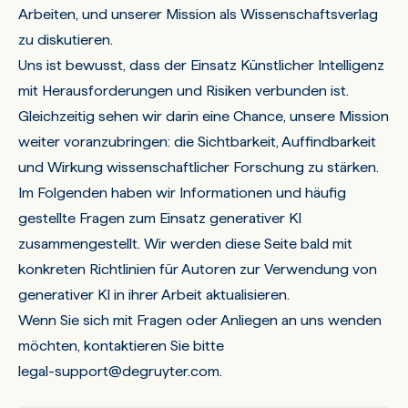
andere Korrespondenz
eingeleitet.
Arbeiten, und unserer Mission als Wissenschaftsverlag
Wenn Sie digitale Produkte für eine Institution oder
zu diskutieren.
Um Monatsabrechnungen zu erhalten, senden Sie
eine Bibliothek bestellen, benötigen Sie außerdem:
Uns ist bewusst, dass der Einsatz Künstlicher Intelligenz
bitte Ihre E-Mail-Adresse an
Die vollständige Adresse des Endnutzers
accounting@degruyterbrill.com
.
mit Herausforderungen und Risiken verbunden ist.
E-Mail-Adresse für die Zugangsbestätigung
Gleichzeitig sehen wir darin eine Chance, unsere Mission
weiter voranzubringen: die Sichtbarkeit, Auffindbarkeit
IP-Bereich
und Wirkung wissenschaftlicher Forschung zu stärken.
Wenn Sie ein digitales Produkt als Privatkunde
Im Folgenden haben wir Informationen und häufig
bestellen, benötigen wir Ihre E-Mail-Adresse.
gestellte Fragen zum Einsatz generativer KI
zusammengestellt. Wir werden diese Seite bald mit
konkreten Richtlinien für Autoren zur Verwendung von
generativer KI in ihrer Arbeit aktualisieren.
Wenn Sie sich mit Fragen oder Anliegen an uns wenden
möchten, kontaktieren Sie bitte
legal-support@degruyter.com
.