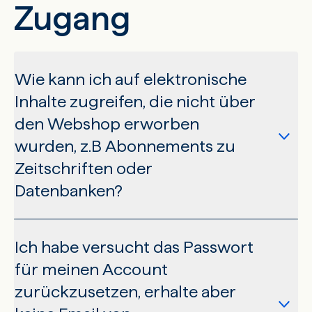
Zugang
es leider in der derzeitigen Übergangsphase auch zu
Verzögerungen beim Versand von Freiexemplaren.
Unsere internen Teams arbeiten intensiv daran, die
Wie kann ich auf elektronische
noch ausstehenden Lieferungen abzuarbeiten und
zum gewohnt schnellen Versand zurückzukehren. Wir
Inhalte zugreifen, die nicht über
bitten Sie in der Zwischenzeit um Geduld und
den Webshop erworben
entschuldigen uns für die Unannehmlichkeiten.
wurden, z.B Abonnements zu
Zeitschriften oder
Datenbanken?
Ich habe versucht das Passwort
Bei der Verarbeitung Ihrer Bestellung in unserem
für meinen Account
System wurde unter der von Ihnen angegebenen E-
zurückzusetzen, erhalte aber
Mail-Adresse ein Benutzerkonto für Sie angelegt. Für
dieses Konto müssen Sie zunächst ein Passwort