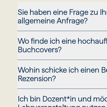
Sie haben eine Frage zu Ih
allgemeine Anfrage?
Wo finde ich eine hochauf
Schreiben Sie Ihr Anliegen per Email an p
Buchcovers?
Wohin schicke ich einen Be
Schreiben Sie uns per Email an presse@bri
Rezension?
Ich bin Dozent*in und möch
Bitte senden Sie uns eine Kopie der veröf
presse@brill.com