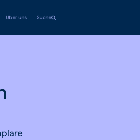
Über uns
Suche
n
mplare