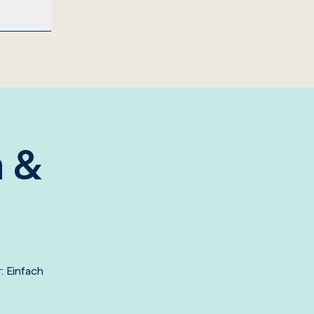
ktes
r
 Titel
l.com
.
n &
: Einfach