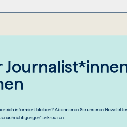
.
ension bevorzugen, können Sie uns auch ein gedruc
n:
her zur Verfügung, um sie für den Einsatz in eine
ie deshalb die Lehrveranstaltung an, in der Sie den
exemplaren von Brill-Publikationen bitte über
bril
re.
 Journalist*inne
nen
reich informiert bleiben? Abonnieren Sie unseren Newsletter
nbenachrichtigungen" ankreuzen.