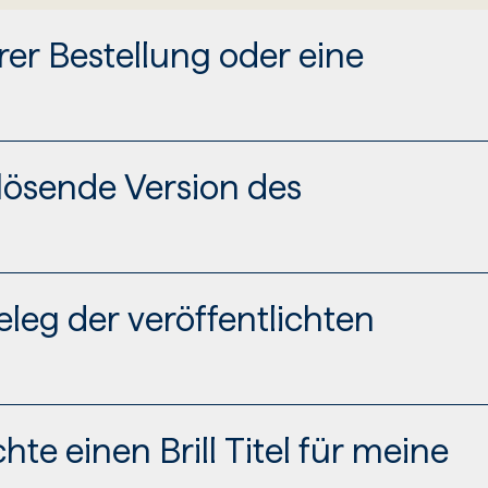
rer Bestellung oder eine
lösende Version des
resse@brill.com.
leg der veröffentlichten
ll.com und wir schicken Ihnen das Cover zu.
te einen Brill Titel für meine
fentlichten Rezension als PDF-Datei an folgende A