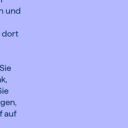
en und
 dort
Sie
k,
Sie
ügen,
f auf