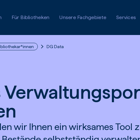
n
Für Bibliotheken
Unsere Fachgebiete
Services
ibliothekar*innen
DG Data
 Verwaltungspor
en
len wir Ihnen ein wirksames Tool 
 Bestände selbstständig verwalte