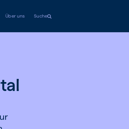
Über uns
Suche
tal
zur
n