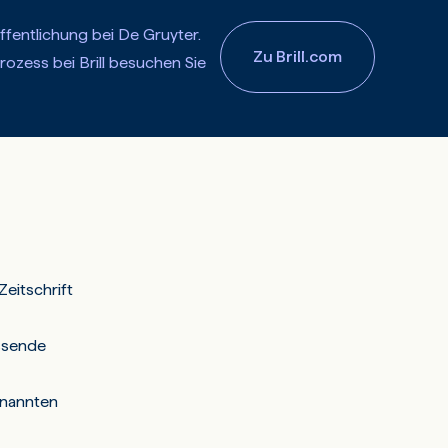
öffentlichung bei De Gruyter.
Zu Brill.com
rozess bei Brill besuchen Sie
eitschrift
assende
genannten