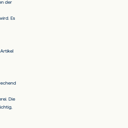
en der
wird. Es
Artikel
prechend
rei. Die
chtig,