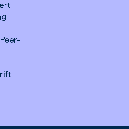
ert
ag
 Peer-
ift.