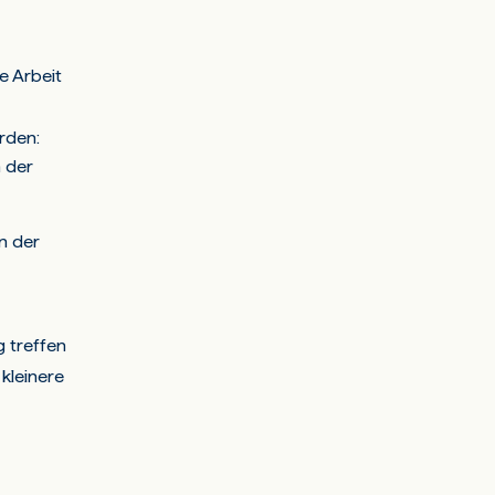
e Arbeit
rden:
 der
n der
 treffen
kleinere