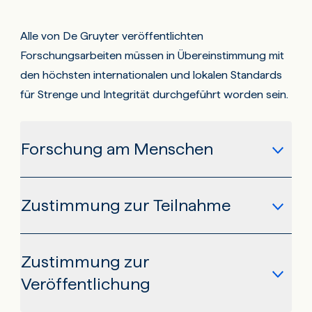
Alle von De Gruyter veröffentlichten
Forschungsarbeiten müssen in Übereinstimmung mit
den höchsten internationalen und lokalen Standards
für Strenge und Integrität durchgeführt worden sein.
Forschung am Menschen
Zustimmung zur Teilnahme
Wenn Ihre Arbeit mit Menschen, menschlichem
Material oder personenbezogenen Daten zu tun hat,
müssen Sie die Grundsätze der
Zustimmung zur
Vor der Durchführung von Studien, an denen
Deklaration von Helsinki
(Declaration of Helsinki)
Veröffentlichung
Menschen teilnehmen, müssen Sie die schriftliche
einhalten.
Zustimmung zur Teilnahme an der Forschungsarbeit
Bevor Sie mit Ihrer Studie beginnen, müssen Sie