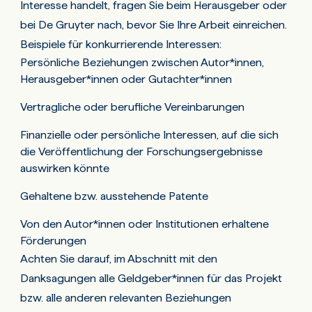
sowie den Mitarbeitenden von De Gruyter. Jegliche
Interesse handelt, fragen Sie beim Herausgeber oder
Die/der Herausgeber*in berücksichtigt einen
Beleidigung oder Angriffe auf das Personal von De
bei De Gruyter nach, bevor Sie Ihre Arbeit einreichen.
Einspruch pro Artikel, und die auf einen Einspruch
Gruyter oder die Zeitschriftenherausgeber*innen
Beispiele für konkurrierende Interessen:
Persönliche Beziehungen zwischen Autor*innen,
folgende Entscheidung ist endgültig. Die bloße
werden nicht geduldet, weshalb Beschwerden in
Herausgeber*innen oder Gutachter*innen
Tatsache, dass ein Einspruch eingelegt wurde, darf
solchen Fällen nicht mehr berücksichtigt werden.
jedoch keinen Einfluss auf die endgültige
Vertragliche oder berufliche Vereinbarungen
Entscheidung haben.
Finanzielle oder persönliche Interessen, auf die sich
die Veröffentlichung der Forschungsergebnisse
auswirken könnte
Gehaltene bzw. ausstehende Patente
Von den Autor*innen oder Institutionen erhaltene
Förderungen
Achten Sie darauf, im Abschnitt mit den
Danksagungen alle Geldgeber*innen für das Projekt
bzw. alle anderen relevanten Beziehungen