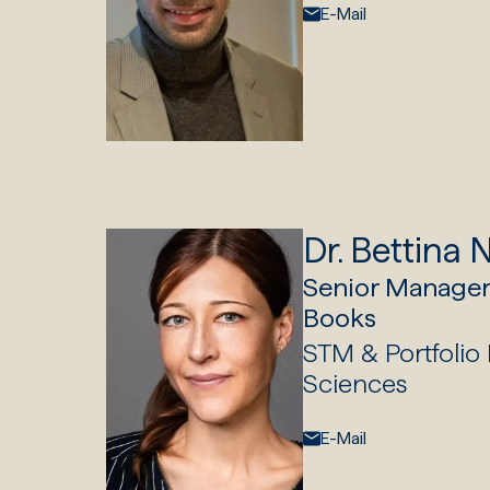
E-Mail:
E-Mail
Dr. Bettina 
Senior Manager
Books
STM & Portfolio
Sciences
E-Mail:
E-Mail