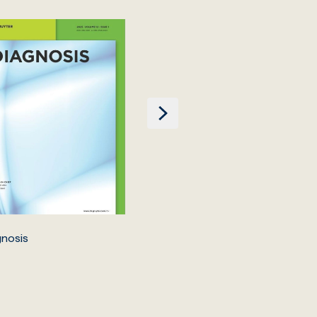
gnosis
Innovative Surgical Scien