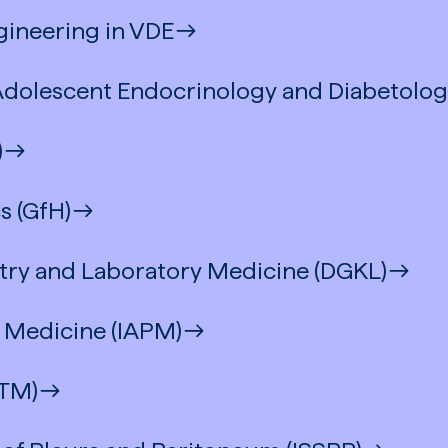
gineering in VDE
 Adolescent Endocrinology and Diabetolo
)
s (GfH)
stry and Laboratory Medicine (DGKL)
l Medicine (IAPM)
fTM)