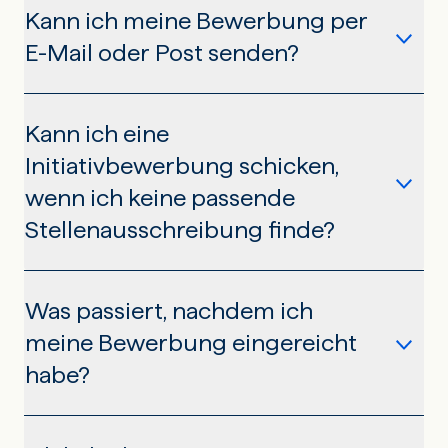
Kann ich meine Bewerbung per
E-Mail oder Post senden?
Kann ich eine
Nein. Aufgrund von Datenschutzbestimmungen
Initiativbewerbung schicken,
können wir Bewerbungen weder per E-Mail noch per
wenn ich keine passende
Post akzeptieren. Bitte senden Sie Ihre Bewerbung
über
Onlyfy
ein.
Stellenausschreibung finde?
Was passiert, nachdem ich
Nein, wir nehmen leider keine Initiativbewerbungen an.
meine Bewerbung eingereicht
habe?