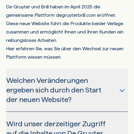
De Gruyter und Brill haben im April 2025 die
gemeinsame Plattform degruyterbrill.com eröffnet.
Diese neue Website führt die Produkte beider Verlage
zusammen und ermöglicht Ihnen und Ihren Kunden ein
reibungsloses Arbeiten.
Hier erfahren Sie, was Sie über den Wechsel zur neuen
Plattform wissen müssen:
Welchen Veränderungen
ergeben sich durch den Start
der neuen Website?
Wird unser derzeitiger Zugriff
Degruyterbrill.com ersetzt ab April 2025
auf die Inhalte von De Gruyter
degruyter.com als unsere Hauptwebsite. Alle Seiten