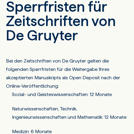
Umwandlung eines AM in ein Open Deposit möglich.
Sperrfristen für
für jeden Artikel bzw. jedes Kapitel vergeben wird und
ein AM auf diese Weise freigegeben werden kann.
Zeitschriften von
einen direkten und unbefristeten Zugriff darauf
ermöglicht. Mit der Annahme durch De Gruyter erhält
De Gruyter
Ihr Artikel einen DOI. Sie finden den DOI für Ihren
Artikel oder Ihre Daten in der Bestätigungs-E-Mail, die
Sie von uns erhalten, oder im Bereich „Meine
Publikationen“ Ihres Kontos auf degruyter.com.
Bei den Zeitschriften von De Gruyter gelten die
folgenden Sperrfristen für die Weitergabe Ihres
akzeptierten Manuskripts als Open Deposit nach der
Online-Veröffentlichung:
Sozial- und Geisteswissenschaften: 12 Monate
Naturwissenschaften, Technik,
Ingenieurwissenschaften und Mathematik: 12 Monate
Medizin: 6 Monate