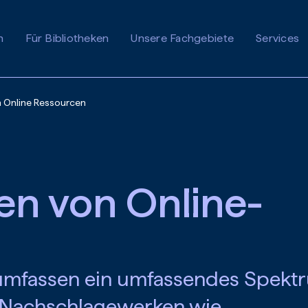
n
Für Bibliotheken
Unsere Fachgebiete
Services
n Online Ressourcen
en von Online-
umfassen ein umfassendes Spekt
n Nachschlagewerken wie