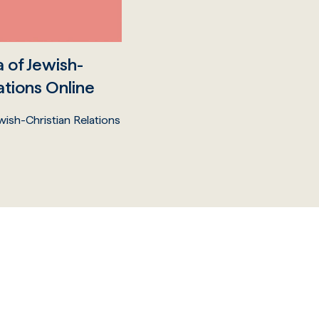
 of Jewish-
ations Online
wish-Christian Relations