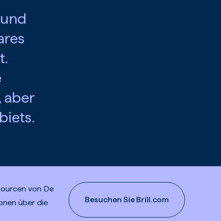
 und
ares
t.
e
, aber
biets.
ssourcen von De
Besuchen Sie Brill.com
ionen über die